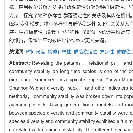
标，应用数学分解方法将群落稳定性分解为种群稳定性、
方法，探究了物种多样性-群落稳定性的关系及其内在机制。结
峰状”变化模式；物种多样性与群落稳定性以正相关关系为
序为种群稳定性（94%）>异步性（86%）>统计平均效应
的维持，但统计平均效应比补偿效应更为关键。
关键词:
时间尺度,
物种多样性,
群落稳定性,
异步性,
种群稳
Abstract:
Revealing the patterns， relationships， and p
community stability on long time scales is one of the c
monitoring experiment in a typical steppe in Yunwu Mou
Shannon-Wiener diversity index， and other indicators t
methods， community stability was broken down into popu
averaging effects. Using general linear models and r
between species diversity and community stability were 
species diversity and community stability exhibited a “unim
correlated with community stability. The different mechani