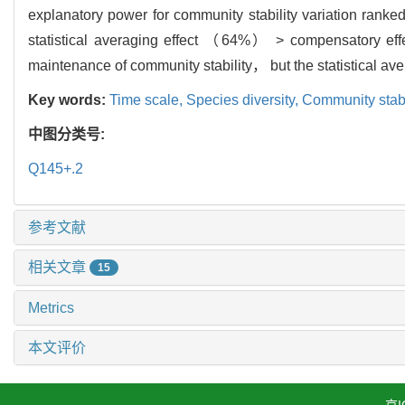
explanatory power for community stability variation r
statistical averaging effect （64%） > compensatory e
maintenance of community stability， but the statistical ave
Key words:
Time scale,
Species diversity,
Community stabi
中图分类号:
Q145+.2
参考文献
相关文章
15
Metrics
本文评价