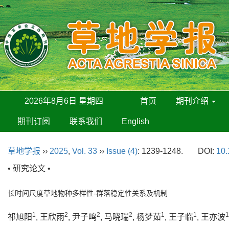
2026年8月6日 星期四
首页
期刊介绍
期刊订阅
联系我们
English
草地学报
››
2025
,
Vol. 33
››
Issue (4)
: 1239-1248.
DOI:
10.
• 研究论文 •
长时间尺度草地物种多样性-群落稳定性关系及机制
1
2
2
2
1
1
1
祁旭阳
, 王欣雨
, 尹子鸣
, 马晓瑞
, 杨梦茹
, 王子临
, 王亦波