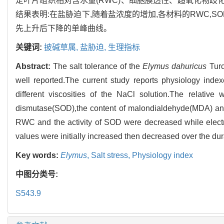
定叶片组织相对含水量(RWC)、细胞膜透性、超氧化物歧化酶
结果表明:在盐胁迫下,随着盐浓度的增加,各材料的RWC,S
先上升后下降的单峰曲线。
关键词:
披碱草属,
盐胁迫,
生理指标
Abstract:
The salt tolerance of the
Elymus
dahuricus
Tur
well reported.The current study reports physiology index
different viscosities of the NaCl solution.The relative w
dismutase(SOD),the content of malondialdehyde(MDA) and 
RWC and the activity of SOD were decreased while electr
values were initially increased then decreased over the dur
Key words:
Elymus
,
Salt stress,
Physiology index
中图分类号:
S543.9