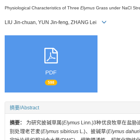
Physiological Characteristics of Three
Elymus
Grass under NaCl Str
LIU Jin-chuan, YUN Jin-feng, ZHANG Lei
PDF
598
摘要/Abstract
摘要：
为研究披碱草属(
Elymus
Linn.)3种优良牧草在盐胁迫
别处理老芒麦(
Elymus
sibiricus
L.)、披碱草(
Elymus
dahur