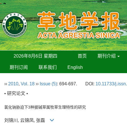
2026年8月6日 星期四
首页
期刊介绍
期刊订阅
联系我们
English
››
2010
,
Vol. 18
››
Issue (5)
: 694-697.
DOI:
10.11733/j.iss
• 研究论文 •
氯化钠胁迫下3种披碱草属牧草生理特性的研究
刘锦川, 云锦凤, 张磊