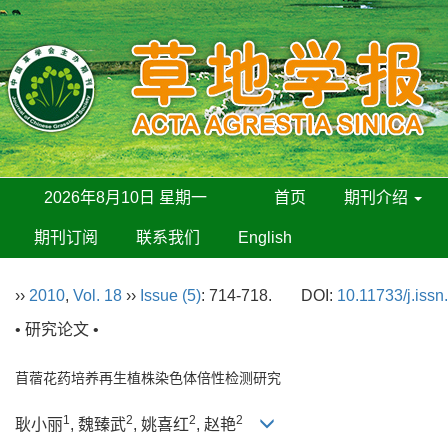
2026年8月10日 星期一
首页
期刊介绍
期刊订阅
联系我们
English
››
2010
,
Vol. 18
››
Issue (5)
: 714-718.
DOI:
10.11733/j.iss
• 研究论文 •
苜蓿花药培养再生植株染色体倍性检测研究
1
2
2
2
耿小丽
, 魏臻武
, 姚喜红
, 赵艳