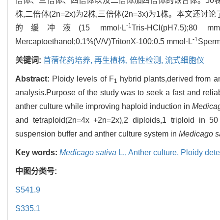
倍体、三倍体、四倍体以及二倍体加四倍体的嵌合体。50株苜蓿花
株,二倍体(2n=2x)为2株,三倍体(2n=3x)为1株。
-1
的缓冲液(15 mmol·L
Tris-HCl(pH7.5);80 mm
-1
Mercaptoethanol;0.1%(V/V)TritonX-100;0.5 mmol·L
Spe
关键词:
苜蓿花药培养,
再生植株,
倍性检测,
流式细胞仪
Abstract:
Ploidy levels of F
hybrid plants,derived from an
1
analysis.Purpose of the study was to seek a fast and relia
anther culture while improving haploid induction in
Medicag
and tetraploid(2n=4x +2n=2x),2 diploids,1 triploid in 50
suspension buffer and anther culture system in
Medicago s
Key words:
Medicago sativa
L.,
Anther culture,
Ploidy dete
中图分类号:
S541.9
S335.1