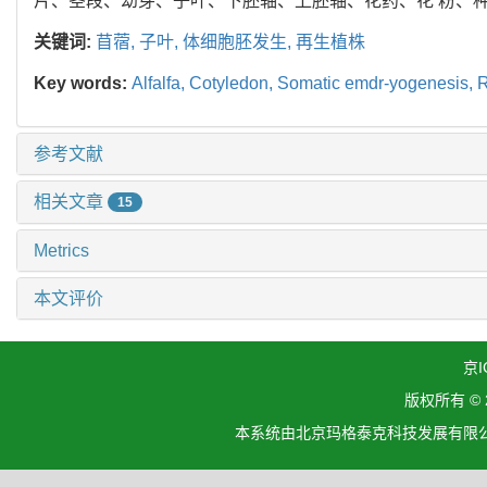
片、茎段、幼芽、子叶、下胚轴、上胚轴、花药、花 粉、种
关键词:
苜蓿,
子叶,
体细胞胚发生,
再生植株
Key words:
Alfalfa,
Cotyledon,
Somatic emdr-yogenesis,
R
参考文献
相关文章
15
Metrics
本文评价
京I
版权所有 ©
本系统由北京玛格泰克科技发展有限公司设计开