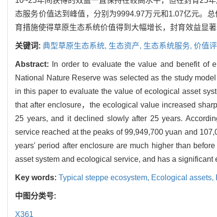
10~25年间获得的效益一直保持在较高水平，但在封育25
态服务价值达到峰值，分别为9994.97万元和1.07亿元
育措施使得草原生态系统价值得到大幅增长，封育效益显著
关键词:
典型草原生态系统,
生态资产,
生态系统服务,
价值评
Abstract:
In order to evaluate the value and benefit of
National Nature Reserve was selected as the study model 
in this paper to evaluate the value of ecological asset sy
that after enclosure，the ecological value increased sharply
25 years, and it declined slowly after 25 years. Accordi
service reached at the peaks of 99,949,700 yuan and 107,00
years' period after enclosure are much higher than before 
asset system and ecological service, and has a significant 
Key words:
Typical steppe ecosystem,
Ecological assets,
中图分类号:
X361