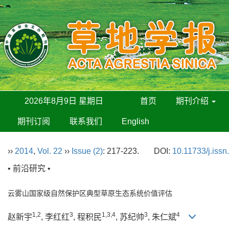
2026年8月9日 星期日
首页
期刊介绍
期刊订阅
联系我们
English
››
2014
,
Vol. 22
››
Issue (2)
: 217-223.
DOI:
10.11733/j.iss
• 前沿研究 •
云雾山国家级自然保护区典型草原生态系统价值评估
1,2
3
1,3,4
3
4
赵新宇
, 李红红
, 程积民
, 苏纪帅
, 朱仁斌