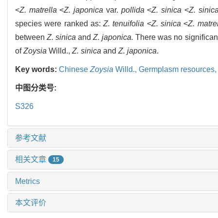
<
Z. matrella
<
Z. japonica
var.
pollida
<
Z. sinica
<
Z. sinic
species were ranked as:
Z. tenuifolia
<
Z. sinica
<
Z. matre
between
Z. sinica
and
Z. japonica.
There was no significant
of
Zoysia
Willd.,
Z. sinica
and
Z. japonica
.
Key words:
Chinese
Zoysia
Willd.,
Germplasm resources
中图分类号:
S326
参考文献
相关文章
15
Metrics
本文评价