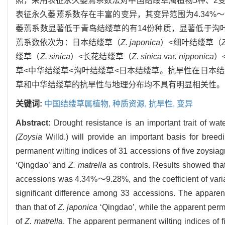
照，采用表征永久萎蔫系数法对中国结缕草属植物5种、2
表征永久萎蔫系数存在丰富的变异，其变异范围为4.34%～9
萎蔫系数显著低于青岛结缕草的有14份种质，显著低于沟
蔫系数依次为：日本结缕草（
Z. japonica
）<细叶结缕草（
Z
缕草（
Z. sinica
）<长花结缕草（
Z. sinica
var.
nipponica
）
草<中华结缕草<沟叶结缕草<日本结缕草。抗旱性在日本
草和中华结缕草的抗旱性与地理分布均不具有明显相关性。
关键词:
中国结缕草属植物,
种质资源,
抗旱性,
变异
Abstract:
Drought resistance is an important trait of wat
(Zoysia
Willd.) will provide an important basis for bree
permanent wilting indices of 31 accessions of five zoysia
‘Qingdao’ and
Z. matrella
as controls. Results showed that
accessions was 4.34%～9.28%, and the coefficient of vari
significant difference among 33 accessions. The apparent
than that of
Z. japonica
‘Qingdao’, while the apparent perma
of
Z. matrella
. The apparent permanent wilting indices of 