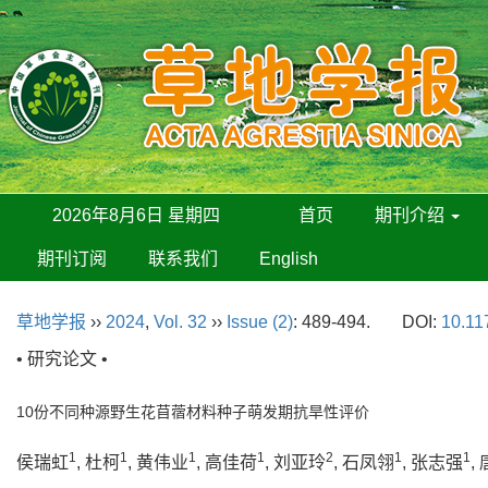
2026年8月6日 星期四
首页
期刊介绍
期刊订阅
联系我们
English
草地学报
››
2024
,
Vol. 32
››
Issue (2)
: 489-494.
DOI:
10.11
• 研究论文 •
10份不同种源野生花苜蓿材料种子萌发期抗旱性评价
1
1
1
1
2
1
1
侯瑞虹
, 杜柯
, 黄伟业
, 高佳荷
, 刘亚玲
, 石凤翎
, 张志强
,