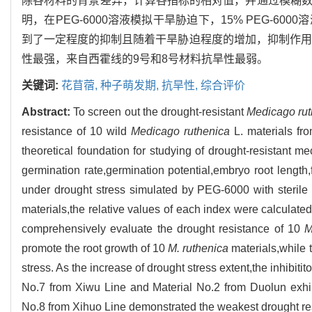
除各材料的背景差异，计算各指标的相对值，并通过模糊数
明，在PEG-6000溶液模拟干旱胁迫下，15% PEG-
到了一定程度的抑制且随着干旱胁迫程度的增加，抑制作用
性最强，来自西霍线的9号和8号材料抗旱性最弱。
关键词:
花苜蓿,
种子萌发期,
抗旱性,
综合评价
Abstract:
To screen out the drought-resistant
Medicago rut
resistance of 10 wild
Medicago ruthenica
L. materials fro
theoretical foundation for studying of drought-resistant 
germination rate,germination potential,embryo root length
under drought stress simulated by PEG-6000 with sterile 
materials,the relative values of each index were calcula
comprehensively evaluate the drought resistance of 10
M
promote the root growth of 10
M. ruthenica
materials,while 
stress. As the increase of drought stress extent,the inhibiti
No.7 from Xiwu Line and Material No.2 from Duolun exhib
No.8 from Xihuo Line demonstrated the weakest drought re