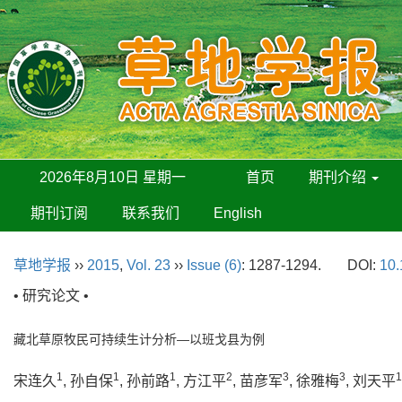
2026年8月10日 星期一
首页
期刊介绍
期刊订阅
联系我们
English
草地学报
››
2015
,
Vol. 23
››
Issue (6)
: 1287-1294.
DOI:
10.
• 研究论文 •
藏北草原牧民可持续生计分析—以班戈县为例
1
1
1
2
3
3
1
宋连久
, 孙自保
, 孙前路
, 方江平
, 苗彦军
, 徐雅梅
, 刘天平