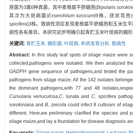
原菌为3属6种真菌，其中麦根腐平脐蠕孢(
Bipolaris sorokin
其次为大斑病菌(
Exserohilum turcicum
)9株，疣状弯孢(
spicifera
)3株。致病性测定发现麦根腐平脐蠕孢和玉米生
病性各有差异。本研究初步明确引起青贮玉米叶斑病的蠕形
关键词:
青贮玉米,
蠕形菌,
叶斑病,
系统发育分析,
致病性
Abstract:
In this study leaf spots of silage maize were
collected,pathogens were isolated. We then analyzed th
GADPH
gene sequence of pathogens,and tested the pat
pathogens from silage maize. All the 142 isolates belonge
the dominant pathogens,with 77 and 48 isolates,respe
Curvularia verruculosa
,
C
.
lunata
and
C
.
spicifera
pathoge
sorokiniana
and
B
.
zeicola
could infect 8 cultivars of sil
different. Here,we preliminary clarified the species and 
silage maize,and lay a foundation for disease diagnosis a
Key words:
Silage maize,
Helminthosporioid,
Leaf spot,
P