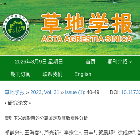
2026年8月9日 星期日
首页
期刊介绍
期刊订阅
联系我们
English
草地学报
››
2023
,
Vol. 31
››
Issue (1)
: 40-49.
DOI:
10.11733
• 研究论文 •
青贮玉米蠕形菌的分离鉴定及其致病性分析
1
2
1
1
1
3
4
祁鹤兴
, 王海春
, 芦光新
, 李宗仁
, 田丰
, 贺晨邦
, 徐成体
,