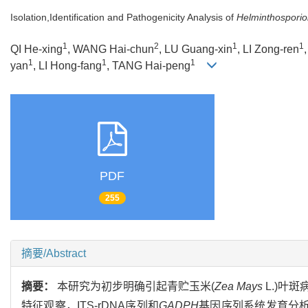
Isolation,Identification and Pathogenicity Analysis of
Helminthosporio
1
2
1
1
QI He-xing
, WANG Hai-chun
, LU Guang-xin
, LI Zong-ren
1
1
1
yan
, LI Hong-fang
, TANG Hai-peng
PDF
255
摘要/Abstract
摘要：
本研究为初步明确引起青贮玉米(
Zea Mays
L.)叶
特征观察，ITS-rDNA序列和
GADPH
基因序列系统发育分析