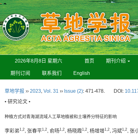
2026年8月8日 星期六
首页
期刊介绍
期刊订阅
联系我们
English
草地学报
››
2023
,
Vol. 31
››
Issue (2)
: 471-478.
DOI:
10.11
• 研究论文 •
种植方式对青海湖流域人工草地植被和土壤养分特征的影响
1,2
1,2
1,2
1,2
1,2
1,2
李彩弟
, 张春平
, 俞旸
, 杨晓霞
, 杨增增
, 冯斌
, 张