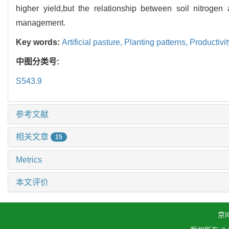
higher yield,but the relationship between soil nitroge
management.
Key words:
Artificial pasture,
Planting patterns,
Productivit
中图分类号:
S543.9
参考文献
相关文章
15
Metrics
本文评价
京I