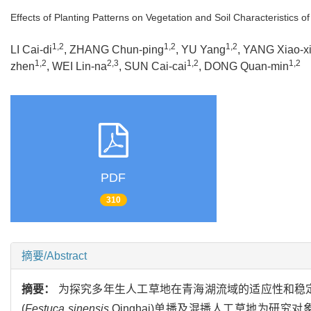
Effects of Planting Patterns on Vegetation and Soil Characteristics of
1,2
1,2
1,2
LI Cai-di
, ZHANG Chun-ping
, YU Yang
, YANG Xiao-x
1,2
2,3
1,2
1,2
zhen
, WEI Lin-na
, SUN Cai-cai
, DONG Quan-min
PDF
310
摘要/Abstract
摘要：
为探究多年生人工草地在青海湖流域的适应性和稳
(
Festuca sinensis
.Qinghai)单播及混播人工草地为