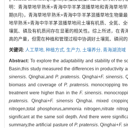
明：青海草地早熟禾+青海中华羊茅混播草地和青海草地
期(8月)，青海草地早熟禾+青海中华羊茅混播草地生物量最高，为
地早熟禾+青海中华羊茅混播草地间土壤有机质、全氮、
壤氮、磷及有机质间存在显著的相关性。综上所述，在青
高的产量，但需在种植和管理过程中协调好土壤氮、磷间的
关键词:
人工草地,
种植方式,
生产力,
土壤养分,
青海湖流域
Abstract:
To explore the adaptability and stability of th
Basin,this study measured the differences in productivity and
sinensis
. Qinghai,and
P. pratensis
. Qinghai+
F. sinensis
. 
biomass and coverage of
P. pratensis.
monocropping tr
treatment were higher than in the
F. sinensis
. monocroppi
pratensis.
Qinghai+
F. sinensis
Qinghai. mixed cropping 
nitrogen,total phosphorus,ammonia nitrogen,nitrate nit
significant at the same soil depth. And there were signifi
summary,the artificial pasture of
P. pratensis
. Qinghai+
F. s