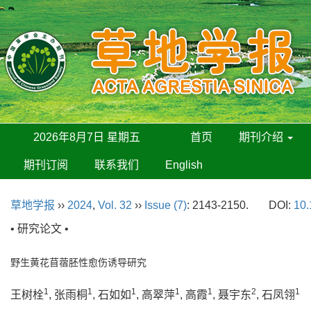
2026年8月7日 星期五
首页
期刊介绍
期刊订阅
联系我们
English
草地学报
››
2024
,
Vol. 32
››
Issue (7)
: 2143-2150.
DOI:
10.
• 研究论文 •
野生黄花苜蓿胚性愈伤诱导研究
1
1
1
1
1
2
1
王树栓
, 张雨桐
, 石如如
, 高翠萍
, 高霞
, 聂宇东
, 石凤翎