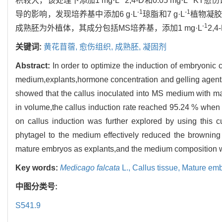
积较大，该处理下添加1 mg·L
2,4-D和0.05 mg·L
KT愈
-1
-1
导的影响，发现培养基中添加6 g·L
琼脂和7 g·L
植物凝
-1
成熟胚为外植体，其成分包括MS培养基，添加1 mg·L
2,4
关键词:
黄花苜蓿,
愈伤组织,
成熟胚,
凝固剂
Abstract:
In order to optimize the induction of embryonic ca
medium,explants,hormone concentration and gelling agents o
showed that the callus inoculated into MS medium with mat
in volume,the callus induction rate reached 95.24 % when
on callus induction was further explored by using this cu
phytagel to the medium effectively reduced the browning 
mature embryos as explants,and the medium composition
Key words:
Medicago falcata
L.,
Callus tissue,
Mature em
中图分类号:
S541.9