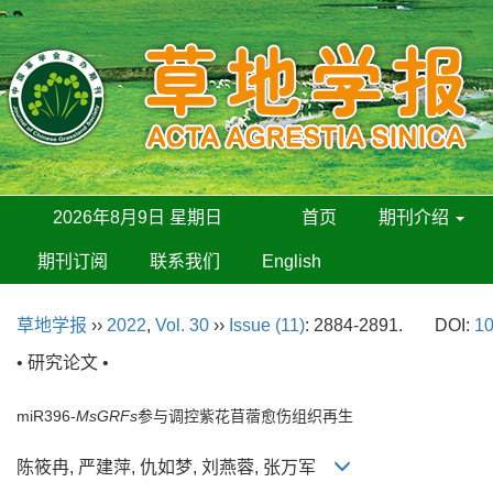
2026年8月9日 星期日
首页
期刊介绍
期刊订阅
联系我们
English
草地学报
››
2022
,
Vol. 30
››
Issue (11)
: 2884-2891.
DOI:
10
• 研究论文 •
miR396-
MsGRFs
参与调控紫花苜蓿愈伤组织再生
陈筱冉, 严建萍, 仇如梦, 刘燕蓉, 张万军