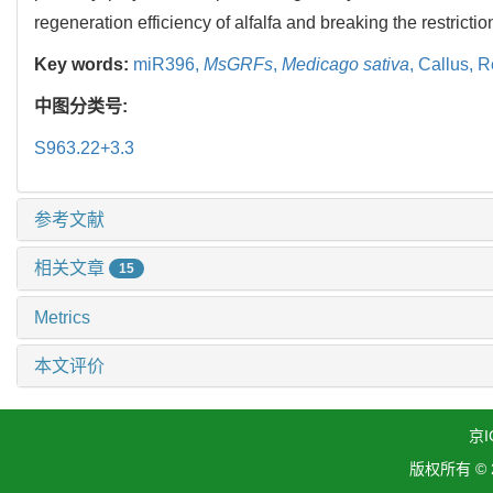
regeneration efficiency of alfalfa and breaking the restrictio
Key words:
miR396,
MsGRFs
,
Medicago sativa
,
Callus,
R
中图分类号:
S963.22+3.3
参考文献
相关文章
15
Metrics
本文评价
京I
版权所有 ©