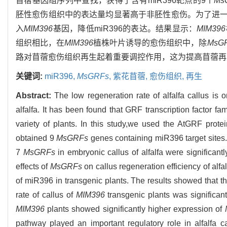
苜蓿基因组序列中查找，获得了含有miR396靶点的9个
Ms
胚性愈伤组织中的表达量均显著高于非胚性愈伤。为了进
入
MIM396
基因，降低miR396的表达。结果显示：
MIM396
组织相比，在
MIM396
植株叶片诱导的愈伤组织中，除
MsG
路对苜蓿愈伤组织再生起着重要调控作用，这为提高苜蓿再
关键词:
miR396,
MsGRFs
,
紫花苜蓿,
愈伤组织,
再生
Abstract:
The low regeneration rate of alfalfa callus is o
alfalfa. It has been found that GRF transcription factor fa
variety of plants. In this study,we used the AtGRF pro
obtained 9
MsGRFs
genes containing miR396 target sites
7
MsGRFs
in embryonic callus of alfalfa were significantl
effects of
MsGRFs
on callus regeneration efficiency of alfa
of miR396 in transgenic plants. The results showed that th
rate of callus of
MIM396
transgenic plants was significant
MIM396
plants showed significantly higher expression of
pathway played an important regulatory role in alfalfa 