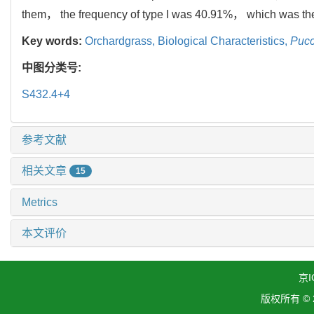
them， the frequency of type I was 40.91%， which was the d
Key words:
Orchardgrass,
Biological Characteristics,
Pucc
中图分类号:
S432.4+4
参考文献
相关文章
15
Metrics
本文评价
京I
版权所有 ©