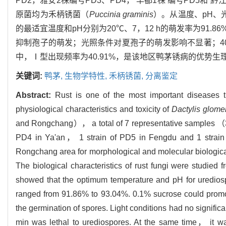
PD2，雅安2株编号PD3、PD4，‘丰都1株’编号PD5和
原菌均为禾柄锈菌（
Puccinia graminis
）。从温度、pH、
的最适宜温度和pH分别为20℃、7，12 h的萌发率为91.86
抑制孢子的萌发；光照条件对夏孢子的萌发影响不显著；40
中，Ⅰ型出现频率为40.91%，是该地区鸭茅锈病的优势生
关键词:
鸭茅,
生物学特性,
禾柄锈菌,
分离鉴定
Abstract:
Rust is one of the most important diseases t
physiological characteristics and toxicity of
Dactylis glome
and Rongchang）， a total of 7 representative samples 
PD4 in Ya'an， 1 strain of PD5 in Fengdu and 1 strain 
Rongchang area for morphological and molecular biological
The biological characteristics of rust fungi were studi
showed that the optimum temperature and pH for uredios
ranged from 91.86% to 93.04%. 0.1% sucrose could promot
the germination of spores. Light conditions had no signific
min was lethal to urediospores. At the same time， it wa