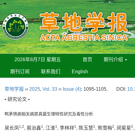
2026年8月7日 星期五
首页
期刊介绍
期刊订阅
联系我们
English
草地学报
››
2025
,
Vol. 33
››
Issue (4)
: 1095-1105.
DOI:
10.
• 研究论文 •
鸭茅锈病相关病原真菌生理特性研究及毒性分析
1,2
1
1
1
1
2
2
吴长凤
, 易治鑫
, 江淮
, 李林祥
, 陈玉慧
, 熊雪梅
, 闵星星