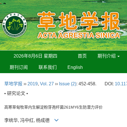
2026年8月6日 星期四
首页
期刊介绍
期刊订阅
联系我们
English
草地学报
››
2019
,
Vol. 27
››
Issue (2)
: 452-458.
DOI:
10.11
• 研究论文 •
高寒草甸牧草内生解淀粉芽孢杆菌261MY6生防潜力评价
李统华, 冯中红, 杨成德