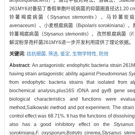
amyloliquefaciens
）。通过平板对峙法、溶磷法、Salk
261MY6对番茄丁香假单胞叶斑病菌的抑菌圈直径达1.20 
铃薯褐腐病菌（
Stysanus stemonitis
）、马铃薯炭
avenaceum
）、小麦根腐病菌（B
ipolaris sorokiniana
）、
铃薯褐腐病菌（
Stysanus stemonitis
）、孜然根腐病菌（
F
解淀粉芽孢杆菌261MY6进一步开发利用提供了理论依据。
关键词:
拮抗细菌,
筛选,
鉴定,
生物学特性,
防效
Abstract:
An antagonistic endophytic bacteria strain 261M
having strain antagonistic ability against
Pseudomonas Syi
from endophytic bacteria strains that isolated from 
biochemical analysis,plus16S rDNA and gyrB gene sequ
biological characteristics and functions were eva
method,Salkowski method and pot experiment. The strain
control effect was 68.71%. It has the functions of dissolving
also has a good inhibitory effect on the
Stysanus
sorokiniana,F. oxysporum,Botrytis cinerea,Stysanus stem