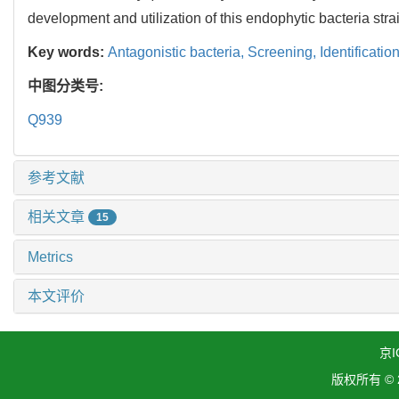
development and utilization of this endophytic bacteria st
Key words:
Antagonistic bacteria,
Screening,
Identificatio
中图分类号:
Q939
参考文献
相关文章
15
Metrics
本文评价
京I
版权所有 ©