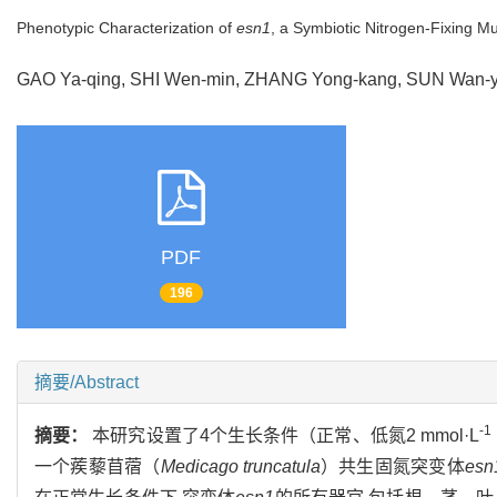
Phenotypic Characterization of
esn1
, a Symbiotic Nitrogen-Fixing M
GAO Ya-qing, SHI Wen-min, ZHANG Yong-kang, SUN Wan-yu
PDF
196
摘要/Abstract
-1
摘要：
本研究设置了4个生长条件（正常、低氮2 mmol·L
一个蒺藜苜蓿（
Medicago truncatula
）共生固氮突变体
esn