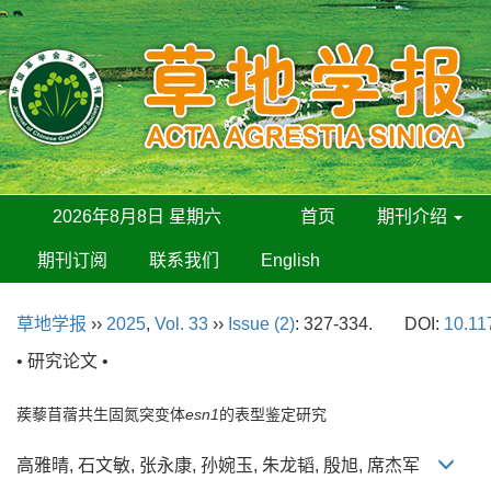
2026年8月8日 星期六
首页
期刊介绍
期刊订阅
联系我们
English
草地学报
››
2025
,
Vol. 33
››
Issue (2)
: 327-334.
DOI:
10.11
• 研究论文 •
蒺藜苜蓿共生固氮突变体
esn1
的表型鉴定研究
高雅晴, 石文敏, 张永康, 孙婉玉, 朱龙韬, 殷旭, 席杰军