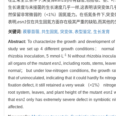
在正常生长条件下,突变体
esn1
的所有器官,包括根、茎、
生长速度与未接菌的生长速度几乎一样,这表明该突变体几
然保留非常微弱的（<1%）固氮能力。在低氮条件下,突变
表明,
esn1
仅在共生固氮方面存在极其严重的缺陷,而其他的
关键词:
蒺藜苜蓿,
共生固氮,
突变体,
表型鉴定,
生长发育
Abstract:
To characterize the growth and development of 
study we set up 4 different growth conditions： normal ni
-1
rhizobia inoculation, 5 mmol·L
N without rhizobia inocula
all organs of the mutant
esn1
, including roots, stems, leav
normal； but under low-nitrogen conditions, the growth ra
that of uninoculated, indicating that it could hardly fix nit
fixation defect, it still retained a very weak （<1%） nitroge
root system, leaves, and plant height of the mutant
esn1
w
that e
sn1
only has extremely severe defect in symbiotic ni
affected.