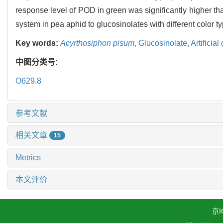
response level of POD in green was significantly higher t
system in pea aphid to glucosinolates with different color
Key words:
Acyrthosiphon pisum
,
Glucosinolate,
Artificial
中图分类号:
O629.8
参考文献
相关文章
15
Metrics
本文评价
京I