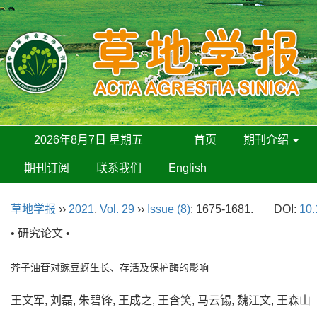
2026年8月7日 星期五
首页
期刊介绍
期刊订阅
联系我们
English
草地学报
››
2021
,
Vol. 29
››
Issue (8)
: 1675-1681.
DOI:
10.
• 研究论文 •
芥子油苷对豌豆蚜生长、存活及保护酶的影响
王文军, 刘磊, 朱碧锋, 王成之, 王含笑, 马云锡, 魏江文, 王森