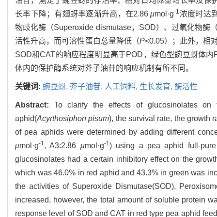
油苷，测定了豌豆蚜的存活率、相对日均体重增长率及保
-1
长率下降；有翅蚜率逐渐升高，在2.86
μ
mol·g
浓度时达到
物歧化酶（Superoxide dismutase，SOD）、过氧化物酶（P
活性升高，而可溶性蛋白总量降低（
P
<0.05）；此外
SOD和CAT的响应程度明显高于POD，绿色型豌豆蚜体内
体内的保护酶系统对芥子油苷的响应机制有所不同。
关键词:
豌豆蚜,
芥子油苷,
人工饲料,
生长发育,
酶活性
Abstract:
To clarify the effects of glucosinolates o
aphid(
Acyrthosiphon pisum
), the survival rate, the growth
of pea aphids were determined by adding different conce
-1
-1
μ
mol·g
, A3:2.86
μ
mol·g
) using a pea aphid full-pure 
glucosinolates had a certain inhibitory effect on the grow
which was 46.0% in red aphid and 43.3% in green was in
the activities of Superoxide Dismutase(SOD), Peroxiso
increased, however, the total amount of soluble protein 
response level of SOD and CAT in red type pea aphid feedin