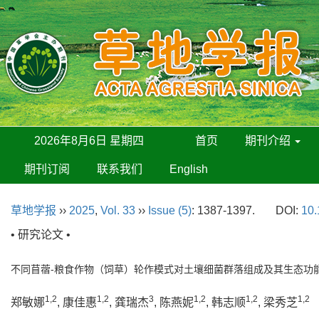
2026年8月6日 星期四
首页
期刊介绍
期刊订阅
联系我们
English
草地学报
››
2025
,
Vol. 33
››
Issue (5)
: 1387-1397.
DOI:
10.
• 研究论文 •
不同苜蓿-粮食作物（饲草）轮作模式对土壤细菌群落组成及其生态功
1,2
1,2
3
1,2
1,2
1,2
郑敏娜
, 康佳惠
, 龚瑞杰
, 陈燕妮
, 韩志顺
, 梁秀芝