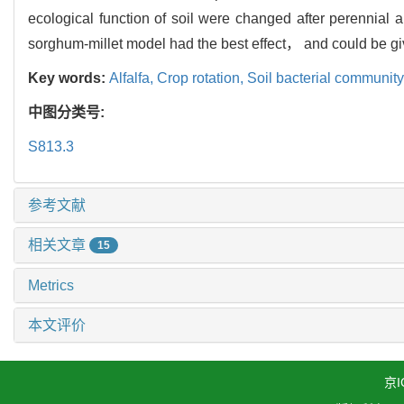
ecological function of soil were changed after perennia
sorghum-millet model had the best effect， and could be given
Key words:
Alfalfa,
Crop rotation,
Soil bacterial community
中图分类号:
S813.3
参考文献
相关文章
15
Metrics
本文评价
京I