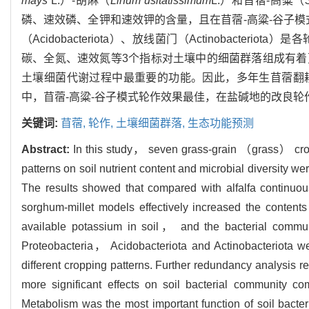
mays
L.）-胡麻（
Linum usitatissimum
L.）和苜蓿-高粱（
磷、速效磷、全钾和速效钾的含量，且在苜蓿-高粱-谷子模式中
（Acidobacteriota）、放线菌门（Actinobact
碳、全氮、速效氮等3个指标对土壤中的细菌群落组成有着更为
土壤细菌代谢过程中最重要的功能。因此，多年生苜蓿翻
中，苜蓿-高粱-谷子模式轮作效果最佳，在盐碱地的改良轮
关键词:
苜蓿,
轮作,
土壤细菌群落,
生态功能预测
Abstract:
In this study， seven grass-grain （grass） crop r
patterns on soil nutrient content and microbial diversity w
The results showed that compared with alfalfa continuous
sorghum-millet models effectively increased the conten
available potassium in soil， and the bacterial communi
Proteobacteria， Acidobacteriota and Actinobacteriota we
different cropping patterns. Further redundancy analysis r
more significant effects on soil bacterial community co
Metabolism was the most important function of soil bacte