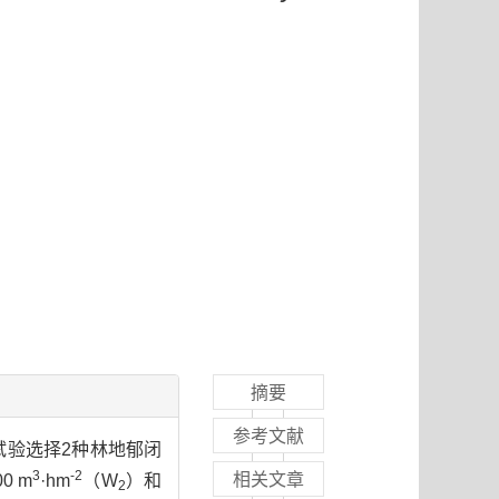
摘要
参考文献
试验选择2种林地郁闭
3
-2
相关文章
0 m
·hm
（W
）和
2