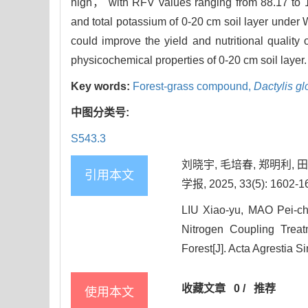
high， with RFV values ranging from 88.17 to
and total potassium of 0-20 cm soil layer under 
could improve the yield and nutritional quality 
physicochemical properties of 0-20 cm soil layer.
Key words:
Forest-grass compound,
Dactylis g
中图分类号:
S543.3
刘晓宇, 毛培春, 郑明利,
引用本文
学报, 2025, 33(5): 1602-1
LIU Xiao-yu, MAO Pei-ch
Nitrogen Coupling Trea
Forest[J]. Acta Agrestia S
收藏文章
0
/
推荐
使用本文