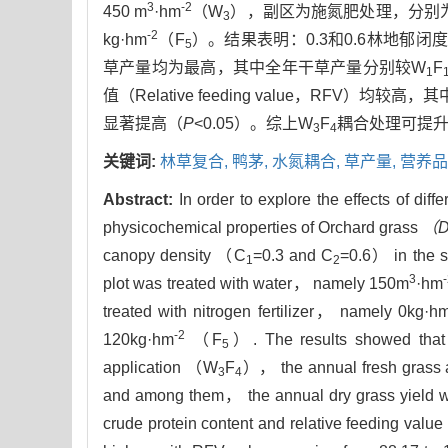
3
-2
450 m
·hm
（W
），副区为施氮肥处理，分别为0 
3
-2
kg·hm
（F
）。结果表明：0.3和0.6林地郁闭度
5
草产量均为最高，其中全年干草产量分别较W
F
1
值（Relative feeding value，RFV）均较高，
显著提高（
P
<0.05）。综上W
F
耦合处理可提升
3
4
关键词:
林草复合,
鸭茅,
水氮耦合,
草产量,
营养品
Abstract:
In order to explore the effects of dif
physicochemical properties of Orchard grass
（Da
canopy density （C
=0.3 and C
=0.6） in the s
1
2
3
plot was treated with water， namely 150m
·hm
treated with nitrogen fertilizer， namely 0kg·h
-2
120kg·hm
（F
）. The results showed that 
5
application （W
F
）， the annual fresh grass 
3
4
and among them， the annual dry grass yield w
crude protein content and relative feeding val