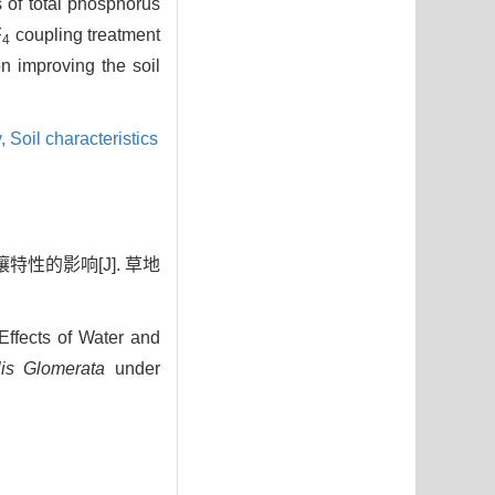
 of total phosphorus
F
coupling treatment
4
n improving the soil
y,
Soil characteristics
特性的影响[J]. 草地
ffects of Water and
lis Glomerata
under