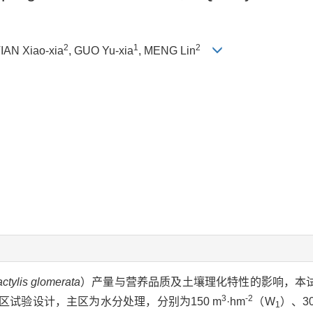
2
1
2
TIAN Xiao-xia
, GUO Yu-xia
, MENG Lin
ctylis glomerata
）产量与营养品质及土壤理化特性的影响，本
3
-2
裂区试验设计，主区为水分处理，分别为150 m
·hm
（W
）、30
1