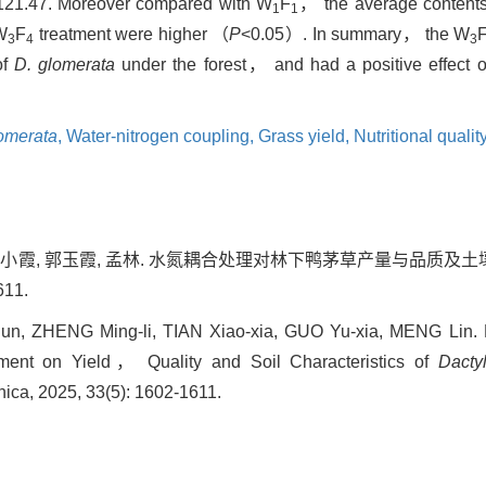
 121.47. Moreover compared with W
F
， the average contents
1
1
W
F
treatment were higher （
P
<0.05）. In summary， the W
3
4
3
of
D. glomerata
under the forest， and had a positive effect o
lomerata
,
Water-nitrogen coupling,
Grass yield,
Nutritional qualit
 田小霞, 郭玉霞, 孟林. 水氮耦合处理对林下鸭茅草产量与品质及土壤
611.
un, ZHENG Ming-li, TIAN Xiao-xia, GUO Yu-xia, MENG Lin. E
tment on Yield， Quality and Soil Characteristics of
Dacty
inica, 2025, 33(5): 1602-1611.