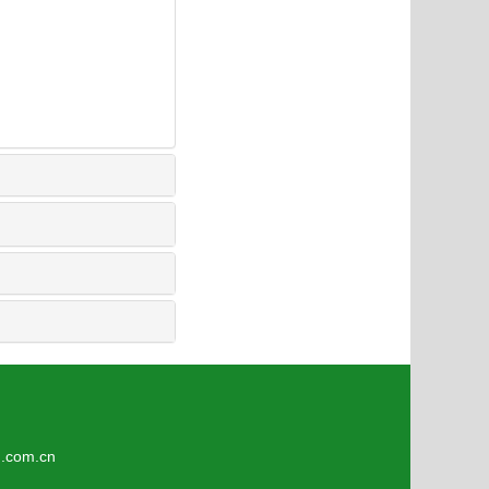
5
om.cn