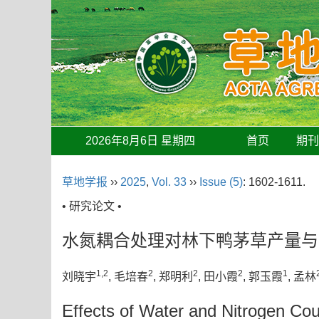
2026年8月6日 星期四
首页
期
草地学报
››
2025
,
Vol. 33
››
Issue (5)
: 1602-1611.
• 研究论文 •
水氮耦合处理对林下鸭茅草产量与
1,2
2
2
2
1
刘晓宇
, 毛培春
, 郑明利
, 田小霞
, 郭玉霞
, 孟林
Effects of Water and Nitrogen Cou