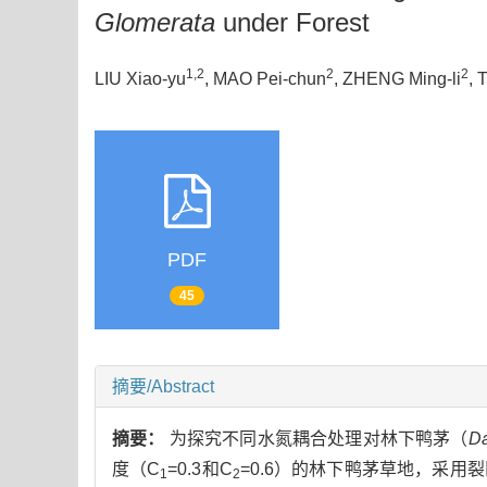
Glomerata
under Forest
1,2
2
2
LIU Xiao-yu
, MAO Pei-chun
, ZHENG Ming-li
, 
PDF
45
摘要/Abstract
摘要：
为探究不同水氮耦合处理对林下鸭茅（
Da
度（C
=0.3和C
=0.6）的林下鸭茅草地，采用
1
2