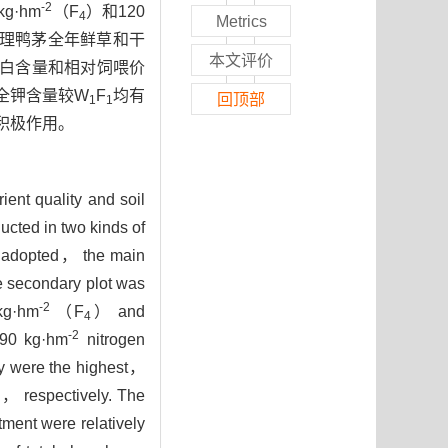
-2
kg·hm
（F
）和120
4
Metrics
理鸭茅全年鲜草和干
本文评价
蛋白含量和相对饲喂价
和全钾含量较W
F
均有
回顶部
1
1
积极作用。
ient quality and soil
cted in two kinds of
as adopted， the main
 secondary plot was
-2
g·hm
（F
） and
4
-2
 90 kg·hm
nitrogen
y were the highest，
 respectively. The
tment were relatively