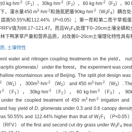
-2
-2
-2
kg·hm
（F
）、30kg·hm
（F
）、60 kg·hm
（F
）、90 
1
2
3
3
-2
-2
下，灌水量450 m
·hm
和施氮肥量90kg·hm
（W
F
）耦合处
3
4
提高50.55%和112.44%（
P
<0.05）；第一茬和第二茬干草粗
1
其中RFV值为88.17~121.47。而且W
F
处理下0~20cm土壤全磷
3
4
林下鸭茅草产量和营养品质，对改善0~20cm土壤理化特性具有
质,
土壤特性
ferent water and nitrogen coupling treatments on the yield， nutr
ctylis glomerata）
under the forest， the experiment was condu
hallow mountainous area of Beijing. The split plot design w
-2
3
-2
3
-2
（W
）， 300m
·hm
（W
） and 450 m
·hm
（W
）. The
1
2
3
-2
-2
-2
m
（F
）， 30kg·hm
（F
）， 60 kg·hm
（F
）， 90k
1
2
3
3
-2
under the coupled treatment of 450 m
·hm
irrigation and
and hay yield of
D. glomerata
under 0.3 and 0.6 canopy densit
as 50.55% and 112.44% higher than that of W
F
（
P
<0.05），
1
1
ue （RFV） of the first and second cut dry grass under W
F
trea
3
4