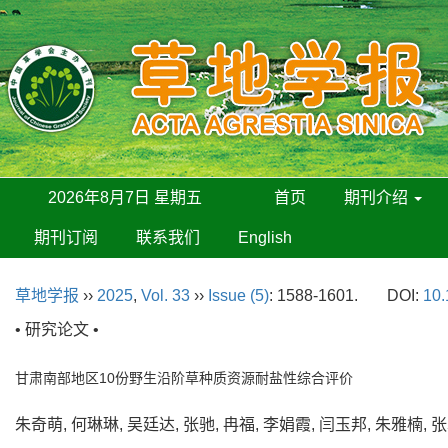
2026年8月7日 星期五
首页
期刊介绍
期刊订阅
联系我们
English
草地学报
››
2025
,
Vol. 33
››
Issue (5)
: 1588-1601.
DOI:
10.
• 研究论文 •
甘肃南部地区10份野生沿阶草种质资源耐盐性综合评价
朱奇萌, 何琳琳, 吴廷达, 张驰, 冉福, 李娟霞, 闫玉邦, 朱雅楠,