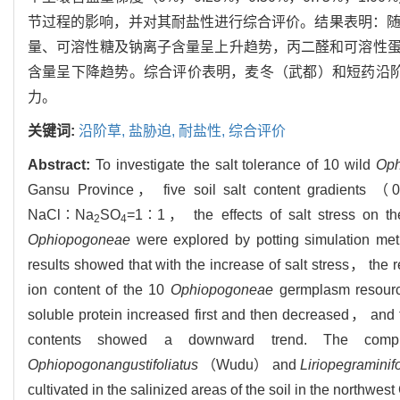
节过程的影响，并对其耐盐性进行综合评价。结果表明：随
量、可溶性糖及钠离子含量呈上升趋势，丙二醛和可溶性
含量呈下降趋势。综合评价表明，麦冬（武都）和短药沿
力。
关键词:
沿阶草,
盐胁迫,
耐盐性,
综合评价
Abstract:
To investigate the salt tolerance of 10 wild
Oph
Gansu Province， five soil salt content gradie
NaCl∶Na
SO
=1∶1， the effects of salt stress on t
2
4
Ophiopogoneae
were explored by potting simulation me
results showed that with the increase of salt stress， the
ion content of the 10
Ophiopogoneae
germplasm resourc
soluble protein increased first and then decreased， and 
contents showed a downward trend. The compr
Ophiopogon
angustifoliatus
（Wudu） and
Liriope
graminifo
cultivated in the salinized areas of the soil in the northwest