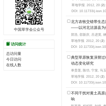
草地学报. 2012, 20 (
2
)
DOI:
10.11733/j.issn.
北方农牧交错带生态
——以河北沽源县为
中国草学会公众号
郑浩, 邵新庆, 吕进英, 
草地学报. 2012, 20 (
2
)
访问统计
DOI:
10.11733/j.issn.
总访问量
典型草原恢复演替过
今日访问
动态变化研究
在线人数
单贵莲, 陈功, 宁发, 马
草地学报. 2012, 20 (
2
)
DOI:
10.11733/j.issn.
不同干扰对黄土高原
响