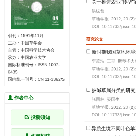
关于推进农业“转型”
洪绂曾
草地学报. 2012, 20 (
2
)
DOI:
10.11733/j.issn.
创刊：1991年11月
研究论文
主办：中国草学会
主管：中国科学技术协会
新时期我国草地环境
承办：中国农业大学
李凌浩, 王堃, 斯琴毕力
国际标准刊号：ISSN 1007-
草地学报. 2012, 20 (
2
)
0435
DOI:
10.11733/j.issn.
国内统一刊号：CN 11-3362/S
披碱草属分类的研究
作者中心
张同林, 晏国生
草地学报. 2012, 20 (
2
)
DOI:
10.11733/j.issn.
投稿须知
异质生境不同叶色羊