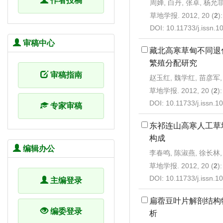
作者投稿
周婵, 白丹, 张卓, 杨允
草地学报. 2012, 20 (
2
)
DOI:
10.11733/j.issn.
审稿中心
藏北高寒草甸不同退
繁殖分配研究
审稿指南
赵玉红, 魏学红, 苗彦军,
草地学报. 2012, 20 (
2
)
DOI:
10.11733/j.issn.
专家审稿
东祁连山高寒人工草
构成
编辑办公
李春鸣, 陈淑燕, 徐长林,
草地学报. 2012, 20 (
2
)
DOI:
10.11733/j.issn.
主编登录
扁蓿豆叶片解剖结构
编委登录
析