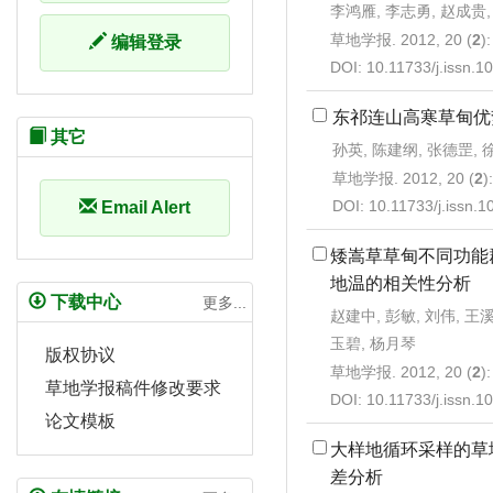
李鸿雁, 李志勇, 赵成贵,
草地学报. 2012, 20 (
2
)
编辑登录
DOI:
10.11733/j.issn.
东祁连山高寒草甸优
其它
孙英, 陈建纲, 张德罡, 
草地学报. 2012, 20 (
2
)
DOI:
10.11733/j.issn.
Email Alert
矮嵩草草甸不同功能
地温的相关性分析
下载中心
更多...
赵建中, 彭敏, 刘伟, 王溪
玉碧, 杨月琴
版权协议
草地学报. 2012, 20 (
2
)
草地学报稿件修改要求
DOI:
10.11733/j.issn.
论文模板
大样地循环采样的草
差分析