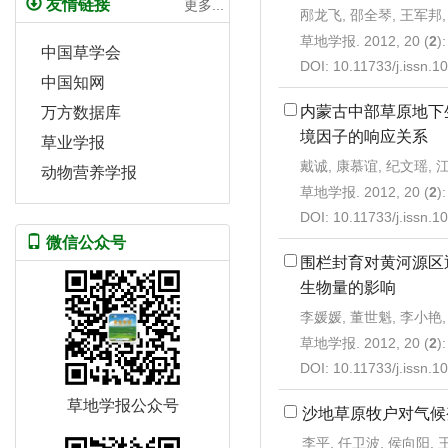
友情链接
更多...
邴龙飞, 邵全琴, 王军邦
草地学报. 2012, 20 (
2
)
中国草学会
DOI:
10.11733/j.issn.
中国知网
内蒙古中部草原地下
万方数据库
境因子的响应关系
草业学报
戴诚, 康慕谊, 纪文瑶, 
动物营养学报
草地学报. 2012, 20 (
2
)
DOI:
10.11733/j.issn.
微信公众号
围栏封育对黄河源区
生物量的影响
李媛媛, 董世魁, 李小艳,
草地学报. 2012, 20 (
2
)
DOI:
10.11733/j.issn.
草地学报公众号
沙地草原牧户对气候
李平, 任卫波, 侯向阳, 