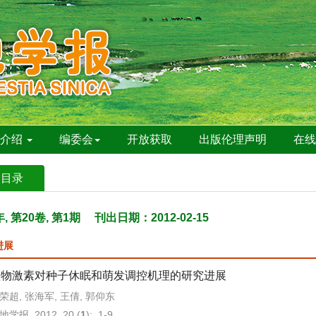
刊介绍
编委会
开放获取
出版伦理声明
在
期目录
年, 第20卷, 第1期
刊出日期：2012-02-15
进展
植物激素对种子休眠和萌发调控机理的研究进展
荣超, 张海军, 王倩, 郭仰东
地学报. 2012, 20 (
1
): 1-9.