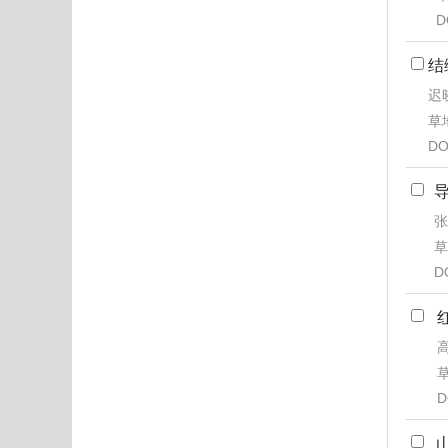
D
结
迟
草地
DO
张
草
D
高
草
D