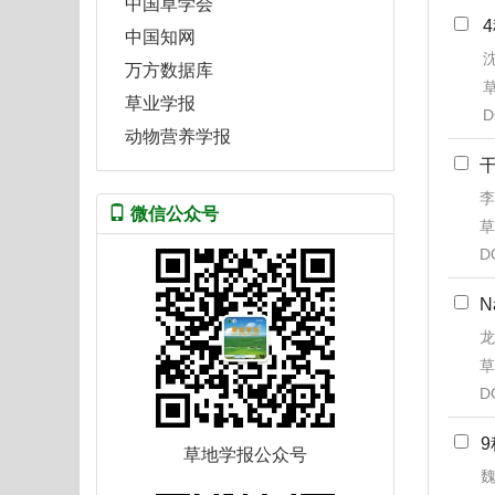
中国草学会
中国知网
沈
万方数据库
草
草业学报
D
动物营养学报
李
微信公众号
草
D
龙
草
D
草地学报公众号
魏