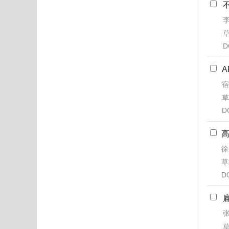
李
草
D
宿
草
D
徐
草
D
张
草