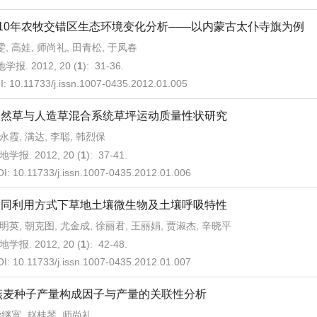
10年农牧交错区生态环境变化分析——以内蒙古太仆寺旗为例
雯, 高娃, 师尚礼, 田青松, 于凤春
学报. 2012, 20 (
1
): 31-36.
I:
10.11733/j.issn.1007-0435.2012.01.005
天然草与人造草混合系统草坪运动质量性状研究
永霞, 满达, 李聪, 韩烈保
地学报. 2012, 20 (
1
): 37-41.
OI:
10.11733/j.issn.1007-0435.2012.01.006
不同利用方式下草地土壤微生物及土壤呼吸特性
明英, 朝克图, 尤金成, 徐丽君, 王丽娟, 贾淑杰, 辛晓平
地学报. 2012, 20 (
1
): 42-48.
OI:
10.11733/j.issn.1007-0435.2012.01.007
燕麦种子产量构成因子与产量的关联性分析
继宽, 赵桂琴, 师尚礼