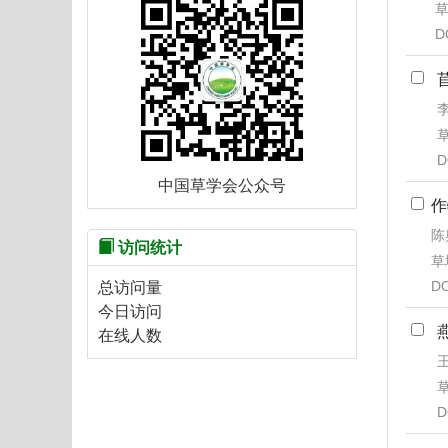
草
D
李
草
D
中国草学会公众号
作
陈
访问统计
草地
DO
总访问量
今日访问
在线人数
王
草
D