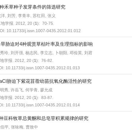
4种禾草种子发芽条件的筛选研究
洋, 刘芳, 李青丰, 苏红田, 张义
地学报. 2012, 20 (
1
): 70-75.
OI:
10.11733/j.issn.1007-0435.2012.01.012
干旱胁迫对4种观赏草枯叶率及生理指标的影响
秀玲, 刘开强, 杨志民, 李立志, 卜朝阳, 邓俭英, 刘君
地学报. 2012, 20 (
1
): 76-82.
OI:
10.11733/j.issn.1007-0435.2012.01.013
NaCl胁迫下紫花苜蓿幼苗抗氧化酶活性的研究
明秀, 许岳飞, 何学青, 廖允成
地学报. 2012, 20 (
1
): 83-87.
OI:
10.11733/j.issn.1007-0435.2012.01.014
9种豆科牧草总黄酮和总皂苷积累规律的研究
伯平, 张咏梅, 曹致中