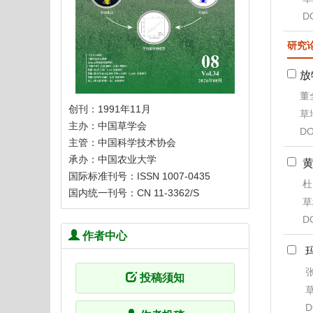
D
研究
放
董
创刊：1991年11月
草地
主办：中国草学会
DO
主管：中国科学技术协会
承办：中国农业大学
国际标准刊号：ISSN 1007-0435
杜
国内统一刊号：CN 11-3362/S
草
D
作者中心
张
投稿须知
草
D