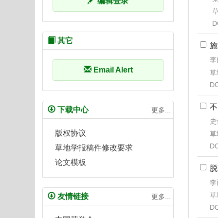
编辑登录
草
D
其它
施
李
Email Alert
草地
DO
不
下载中心
更多...
史
版权协议
草地
DO
草地学报稿件修改要求
论文模板
脱
李
草地
友情链接
更多...
DO