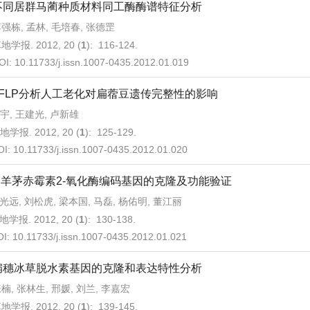
不同居群马蔺种质材料同工酶酶谱特征分析
强栋, 孟林, 毛培春, 张德罡
地学报. 2012, 20 (
1
): 116-124.
OI:
10.11733/j.issn.1007-0435.2012.01.019
AFLP分析人工老化对扁蓿豆遗传完整性的影响
宇, 王建光, 卢新雄
地学报. 2012, 20 (
1
): 125-129.
OI:
10.11733/j.issn.1007-0435.2012.01.020
高羊茅赤霉素2-氧化酶编码基因的克隆及功能验证
光远, 刘松虎, 梁本国, 马磊, 杨佑明, 董江丽
地学报. 2012, 20 (
1
): 130-138.
OI:
10.11733/j.issn.1007-0435.2012.01.021
扁穗冰草脱水素基因的克隆和表达特性分析
楠, 张林生, 邢媛, 刘兰, 李嘉宏
地学报. 2012, 20 (
1
): 139-145.