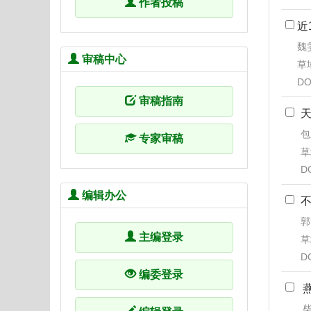
作者投稿
近
魏
审稿中心
草地
DO
审稿指南
包
专家审稿
草
D
编辑办公
郭
主编登录
草
D
编委登录
柴