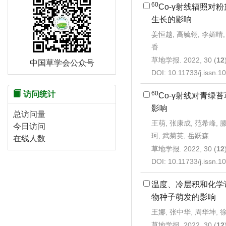
60
Co-γ射线辐照对
生长的影响
姜恒越, 高毓翎, 李媚晴,
香
草地学报. 2022, 30 (
12
中国草学会公众号
DOI:
10.11733/j.issn.
60
访问统计
Co-γ射线对青绿
影响
总访问量
王萌, 张康成, 范希峰, 滕
今日访问
珂, 武菊英, 岳跃森
在线人数
草地学报. 2022, 30 (
12
DOI:
10.11733/j.issn.
温度、冷层积和化学
物种子萌发的影响
王娜, 张中华, 周华坤, 
草地学报. 2022, 30 (
12