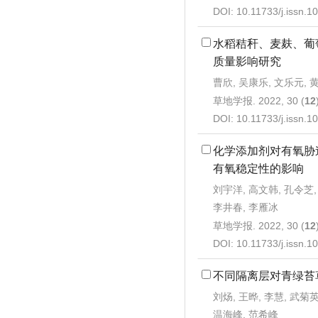
DOI:
10.11733/j.issn.
水稻秸秆、麦麸、葡
质量影响研究
曹欣, 吴康乐, 文乐元, 
草地学报. 2022, 30 (
12
DOI:
10.11733/j.issn.
化学添加剂对有氧胁
有氧稳定性的影响
刘宇洋, 高文韩, 孔令芝,
李井春, 李雁冰
草地学报. 2022, 30 (
12
DOI:
10.11733/j.issn.
不同隔离层对青绿苔
刘炀, 王晔, 李慧, 武菊英
温海峰, 范希峰