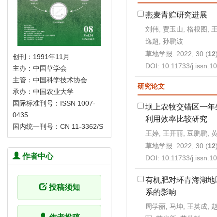
燕麦青贮研究进展
刘伟, 贾玉山, 格根图, 王
逸超, 孙鹏波
草地学报. 2022, 30 (
12
创刊：1991年11月
DOI:
10.11733/j.issn.
主办：中国草学会
主管：中国科学技术协会
研究论文
承办：中国农业大学
国际标准刊号：ISSN 1007-
坝上农牧交错区一年
0435
利用效率比较研究
国内统一刊号：CN 11-3362/S
王婷, 王开丽, 豆鹏鹏, 
草地学报. 2022, 30 (
12
作者中心
DOI:
10.11733/j.issn.
有机肥对环青海湖地
投稿须知
系的影响
周学丽, 马坤, 王英成, 