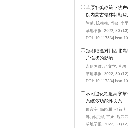
草原补奖政策下牧户
以内蒙古锡林郭勒盟
智荣, 陈梅梅, 闫敏, 李
草地学报. 2022, 30 (
12
DOI:
10.11733/j.issn.
短期增温对川西北高
片性状的影响
吉使阿微, 赵文学, 肖颖,
草地学报. 2022, 30 (
12
DOI:
10.11733/j.issn.
不同退化程度高寒草
系统多功能性关系
周宸宇, 杨晓渊, 邵新庆,
娣, 苏洪烨, 常涛, 魏晶晶
草地学报. 2022, 30 (
12