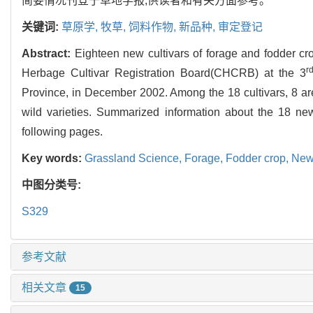
简要情况刊登于草地学报,供读者和有关方面参考。
关键词:
草原学,
牧草,
饲料作物,
新品种,
审定登记
Abstract:
Eighteen new cultivars of forage and fodder cr
r
Herbage Cultivar Registration Board(CHCRB) at the 3
Province, in December 2002. Among the 18 cultivars, 8 are b
wild varieties. Summarized information about the 18 new 
following pages.
Key words:
Grassland Science,
Forage,
Fodder crop,
New 
中图分类号:
S329
参考文献
相关文章
15