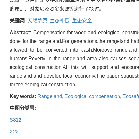
观点。其目的是支持和鼓励草原地区更多地承担保护草原生
的原则、对象以及资金来源等进行了探讨。
关键词:
天然草原,
生态补偿,
生态安全
Abstract:
Compensation for woodland ecological construct
done for the rangeland.For generations,the rangeland had p
allowed to be converted into cash.Moreover,rangeland
humans.Poverty in the rangeland area also causes social
ecological construction.All this will support and enco
rangeland and develop local economy.The paper suggests 
for the ecological construction.
Key words:
Rangeland,
Ecological compensation,
Ecosaf
中图分类号:
S812
X22