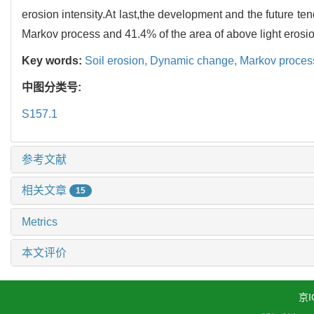
erosion intensity.At last,the development and the future t
Markov process and 41.4% of the area of above light erosi
Key words:
Soil erosion,
Dynamic change,
Markov proces
中图分类号:
S157.1
参考文献
相关文章
15
Metrics
本文评价
京I