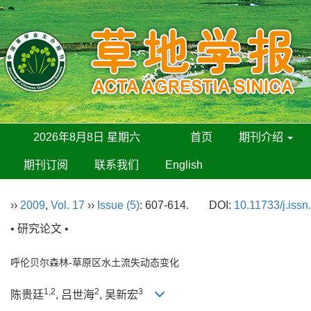
2026年8月8日 星期六
首页
期刊介绍
期刊订阅
联系我们
English
››
2009
,
Vol. 17
››
Issue (5)
: 607-614.
DOI:
10.11733/j.iss
• 研究论文 •
呼伦贝尔森林-草原区水土流失动态变化
1,2
2
3
陈贵廷
, 吕世海
, 吴新宏