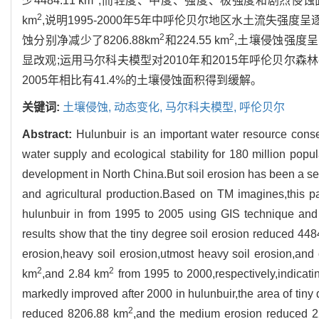
少4484.11 km
,而轻度、中度、强度、极强度和剧烈侵蚀面积分
2
km
,说明1995-2000年5年中呼伦贝尔地区水土流失强度呈逐年
2
2
蚀分别净减少了8206.88km
和224.55 km
,土壤侵蚀强度呈
显改观;运用马尔科夫模型对2010年和2015年呼伦贝尔森
2005年相比有41.4%的土壤侵蚀面积得到缓解。
关键词:
土壤侵蚀,
动态变化,
马尔科夫模型,
呼伦贝尔
Abstract:
Hulunbuir is an important water resource conse
water supply and ecological stability for 180 million popu
development in North China.But soil erosion has been a ser
and agricultural production.Based on TM imagines,this pa
hulunbuir in from 1995 to 2005 using GIS technique an
results show that the tiny degree soil erosion reduced 44
erosion,heavy soil erosion,utmost heavy soil erosion,an
2
2
km
,and 2.84 km
from 1995 to 2000,respectively,indicatin
markedly improved after 2000 in hulunbuir,the area of tin
2
reduced 8206.88 km
,and the medium erosion reduced 