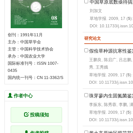
中国草原底数亟待搞
刘加文
草地学报. 2009, 17 (
5
)
DOI:
10.11733/j.issn.
创刊：1991年11月
研究论文
主办：中国草学会
主管：中国科学技术协会
假俭草种源抗寒性鉴
承办：中国农业大学
王鹏良, 陈启广, 吕志鹏,
国际标准刊号：ISSN 1007-
秀, 王秀娥
0435
草地学报. 2009, 17 (
5
)
国内统一刊号：CN 11-3362/S
DOI:
10.11733/j.issn.
珠芽蓼内生固氮菌鉴
作者中心
李振东, 陈秀蓉, 李鹏, 
草地学报. 2009, 17 (
5
)
投稿须知
DOI:
10.11733/j.issn.