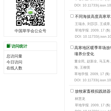
DOI:
10.11733/j.issn.
不同海拔高度高寒草
王瑞永, 刘莎莎, 王成章
草地学报. 2009, 17 (
5
)
中国草学会公众号
DOI:
10.11733/j.issn.
访问统计
高寒地区暖季草场放
壤养分变化
总访问量
董全民, 赵新全, 马玉寿,
今日访问
海, 王柳英
在线人数
草地学报. 2009, 17 (
5
)
DOI:
10.11733/j.issn.
放牧家畜模拟践踏器
林慧龙
草地学报. 2009, 17 (
5
)