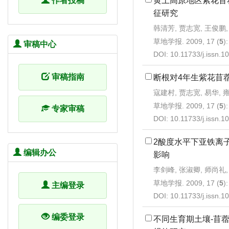
黄土高原地区紫花苜
作者投稿
征研究
韩清芳, 贾志宽, 王俊鹏,
草地学报. 2009, 17 (
5
)
审稿中心
DOI:
10.11733/j.issn.
审稿指南
断根对4年生紫花苜
寇建村, 贾志宽, 易华, 
草地学报. 2009, 17 (
5
)
专家审稿
DOI:
10.11733/j.issn.
2酸度水平下亚铁离
编辑办公
影响
李剑峰, 张淑卿, 师尚礼,
草地学报. 2009, 17 (
5
)
主编登录
DOI:
10.11733/j.issn.
编委登录
不同生育期土壤-苜