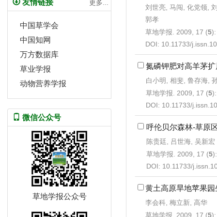
友情链接
更多...
刘世亮, 马闯, 化党领, 
郭孝
中国草学会
草地学报. 2009, 17 (
5
)
中国知网
DOI:
10.11733/j.issn.
万方数据库
氮磷钾肥对高羊茅扩
草业学报
白小明, 相斐, 鲁存海, 
动物营养学报
草地学报. 2009, 17 (
5
)
DOI:
10.11733/j.issn.
微信公众号
呼伦贝尔森林-草原
陈贵廷, 吕世海, 吴新宏
草地学报. 2009, 17 (
5
)
DOI:
10.11733/j.issn.
黄土高原旱地苹果园
草地学报公众号
李会科, 梅立新, 高华
草地学报. 2009, 17 (
5
)