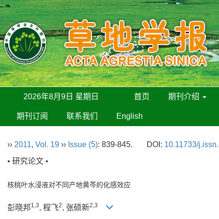
2026年8月9日 星期日
首页
期刊介绍
期刊订阅
联系我们
English
››
2011
,
Vol. 19
››
Issue (5)
: 839-845.
DOI:
10.11733/j.iss
• 研究论文 •
核桃叶水浸液对不同产地黄芩的化感效应
1,3
2
2,3
彭晓邦
, 程飞
, 张硕新