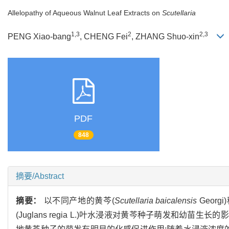
Allelopathy of Aqueous Walnut Leaf Extracts on
Scutellaria
1,3
2
2,3
PENG Xiao-bang
, CHENG Fei
, ZHANG Shuo-xin
PDF
848
摘要/Abstract
摘要：
以不同产地的黄芩(
Scutellaria baicalensis
Georgi
(Juglans regia L.)叶水浸液对黄芩种子萌发和幼苗生长的影响。