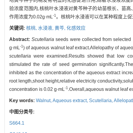
地黄芩种子的萌发有明显的化感促进作用;随着水浸液浓度
验浓度范围内,核桃叶水浸液对黄芩种子的幼苗根长、苗高
-1
作用浓度为0.02g·mL
。核桃叶水浸液可以在某种程度上促
关键词:
核桃,
水浸液,
黄芩,
化感效应
Abstract:
Scutellaria
seeds were collected from selected r
-1
g·mL
) of aqueous walnut leaf extract.Allelopathy of aque
scutellaria
were examined.Results showed that low conc
stimulated the rate of seed germination significantly.T
inhibited as the concentration of the aqueous extract incr
root length,shoot height,relative electricity conductivity,so
-1
concentration is 0.02 g·mL
.Overall,aqueous walnut leaf e
Key words:
Walnut,
Aqueous extract,
Scutellaria,
Allelopa
中图分类号:
S664.1