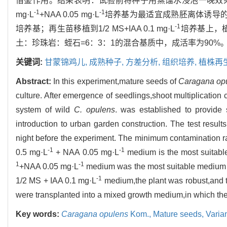
借鉴作用。结果表明：试验前将种子用蒸馏水浸泡一晚效果较好；当
-1
-1
mg·L
+NAA 0.05 mg·L
培养基为最适宜成熟胚离体诱导的培养基
-1
培养基；再生苗移植到1/2 MS+IAA 0.1 mg·L
培养基上，植
土：珍珠岩：蛭石=6：3：1的混合基质中，成活率为90%
关键词:
甘蒙锦鸡儿,
成熟种子,
方差分析,
组织培养,
植株再
Abstract:
In this experiment,mature seeds of
Caragana op
culture. After emergence of seedlings,shoot multiplication c
system of wild
C. opulens
. was established to provide 
introduction to urban garden construction. The test results
night before the experiment. The minimum contamination r
-1
-1
0.5 mg·L
+ NAA 0.05 mg·L
medium is the most suitabl
1
-1
+NAA 0.05 mg·L
medium was the most suitable medium fo
-1
1/2 MS + IAA 0.1 mg·L
medium,the plant was robust,and t
were transplanted into a mixed growth medium,in which the ra
Key words:
Caragana opulens
Kom.,
Mature seeds,
Varia