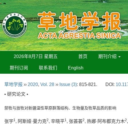
2026年8月7日 星期五
首页
期刊介绍
期刊订阅
联系我们
English
草地学报
››
2020
,
Vol. 28
››
Issue (3)
: 815-821.
DOI:
10.11
• 研究论文 •
禁牧与放牧对新疆温性草原群落结构、生物量及牧草品质的影响
1
2
1
2
2
张宇
, 阿斯娅·曼力克
, 辛晓平
, 张荟荟
, 热娜·阿布都克力木