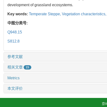
development of grassland ecosystems.
Key words:
Temperate Steppe,
Vegetation characteristics
中图分类号:
Q948.15
S812.8
参考文献
相关文章
15
Metrics
本文评价
京I