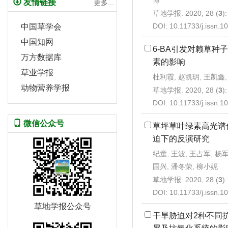
博
友情链接
更多...
草地学报. 2020, 28 (
3
)
DOI:
10.11733/j.issn.
中国草学会
中国知网
6-BA引发对赖草种
万方数据库
素的影响
草业学报
杜利霞, 赵凯玥, 王凯鑫,
动物营养学报
草地学报. 2020, 28 (
3
)
DOI:
10.11733/j.issn.
微信公众号
草坪草叶绿素高光谱
迫下的反演研究
纪童, 王波, 王占军, 杨军
国兴, 潘冬荣, 柳小妮
草地学报. 2020, 28 (
3
)
DOI:
10.11733/j.issn.
草地学报公众号
干旱胁迫对2种不同