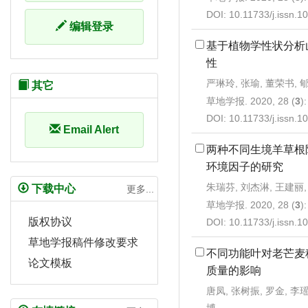
DOI:
10.11733/j.issn.
编辑登录
基于植物学性状分析
性
严琳玲, 张瑜, 董荣书, 
其它
草地学报. 2020, 28 (
3
)
DOI:
10.11733/j.issn.
Email Alert
两种不同生境羊草根
环境因子的研究
朱瑞芬, 刘杰淋, 王建丽,
下载中心
更多...
草地学报. 2020, 28 (
3
)
版权协议
DOI:
10.11733/j.issn.
草地学报稿件修改要求
不同功能叶对老芒麦
论文模板
质量的影响
唐凤, 张树振, 罗金, 李