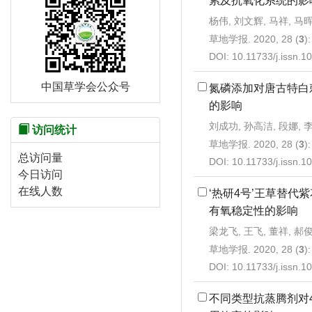
累及抗氧化系统的影
杨伟, 刘文辉, 马祥, 马
草地学报. 2020, 28 (
3
)
DOI:
10.11733/j.issn.
中国草学会公众号
氮磷添加对唐古特白
的影响
刘成功, 孙高洁, 段娜, 
访问统计
草地学报. 2020, 28 (
3
)
总访问量
DOI:
10.11733/j.issn.
今日访问
在线人数
‘热研4号’王草替代
有氧稳定性的影响
梁龙飞, 王飞, 董祥, 郝
草地学报. 2020, 28 (
3
)
DOI:
10.11733/j.issn.
不同类型抗蒸腾剂对