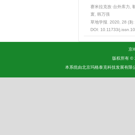
赛米拉克孜·台外库力, 靳
寰, 韩万强
草地学报. 2020, 28 (
3
)
DOI:
10.11733/j.issn.
京I
版权所有 ©
本系统由北京玛格泰克科技发展有限公司设计开