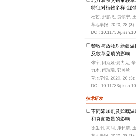
北方农牧交错带赖草
特征对植物多样性的
杜艺, 邢鹏飞, 贾镇宁, 
草地学报. 2020, 28 (
3
)
DOI:
10.11733/j.issn.
禁牧与放牧对新疆温
及牧草品质的影响
张宇, 阿斯娅·曼力克, 
力木, 闫瑞瑞, 郭美兰
草地学报. 2020, 28 (
3
)
DOI:
10.11733/j.issn.
技术研发
不同添加剂及贮藏温
和真菌数量的影响
徐生阳, 高润, 康长清, 
草地学报. 2020, 28 (
3
)