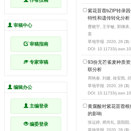
作者投稿
紫花苜蓿bZIP转录
特性和遗传转化分析
审稿中心
曹晓宇, 王学敏, 郭继承,
英
草地学报. 2020, 28 (
3
)
审稿指南
DOI:
10.11733/j.issn.
93份无芒雀麦种质
专家审稿
联分析
周艳春, 刘建, 徐安凯, 
草地学报. 2020, 28 (
3
)
编辑办公
DOI:
10.11733/j.issn.
主编登录
黄腐酸对紫花苜蓿根
的影响
张运婷, 师尚礼, 苗阳阳,
编委登录
草地学报. 2020, 28 (
3
)