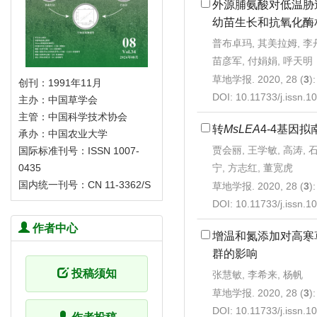
外源脯氨酸对低温胁
幼苗生长和抗氧化酶
普布卓玛, 其美拉姆, 李丹
苗彦军, 付娟娟, 呼天明
草地学报. 2020, 28 (
3
)
创刊：1991年11月
DOI:
10.11733/j.issn.
主办：中国草学会
主管：中国科学技术协会
转
MsLEA
4-4基因
承办：中国农业大学
贾会丽, 王学敏, 高涛, 
国际标准刊号：ISSN 1007-
宁, 方志红, 董宽虎
0435
国内统一刊号：CN 11-3362/S
草地学报. 2020, 28 (
3
)
DOI:
10.11733/j.issn.
作者中心
增温和氮添加对高寒
群的影响
投稿须知
张慧敏, 李希来, 杨帆
草地学报. 2020, 28 (
3
)
DOI:
10.11733/j.issn.