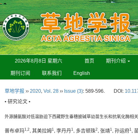
2026年8月8日 星期六
首页
期刊介绍
期刊订阅
联系我们
English
草地学报
››
2020
,
Vol. 28
››
Issue (3)
: 589-596.
DOI:
10.11
• 研究论文 •
外源脯氨酸对低温胁迫下西藏野生垂穗披碱草幼苗生长和抗氧化酶相
1,2
1
1
2
1
1
普布卓玛
, 其美拉姆
, 李丹丹
, 多吉顿珠
, 张靖
, 孙运府
,