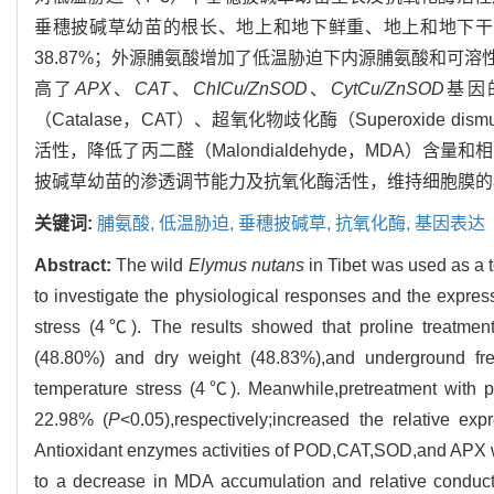
垂穗披碱草幼苗的根长、地上和地下鲜重、地上和地下干重，与低
38.87%；外源脯氨酸增加了低温胁迫下内源脯氨酸和可溶性糖
高了
APX
、
CAT
、
ChICu/ZnSOD
、
CytCu/ZnSOD
基因
（Catalase，CAT）、超氧化物歧化酶（Superoxide dism
活性，降低了丙二醛（Malondialdehyde，MDA）含量
披碱草幼苗的渗透调节能力及抗氧化酶活性，维持细胞膜的
关键词:
脯氨酸,
低温胁迫,
垂穗披碱草,
抗氧化酶,
基因表达
Abstract:
The wild
Elymus nutans
in Tibet was used as a 
to investigate the physiological responses and the expres
stress (4℃). The results showed that proline treatment
(48.80%) and dry weight (48.83%),and underground f
temperature stress (4℃). Meanwhile,pretreatment with p
22.98% (
P
<0.05),respectively;increased the relative ex
Antioxidant enzymes activities of POD,CAT,SOD,and APX 
to a decrease in MDA accumulation and relative conduct