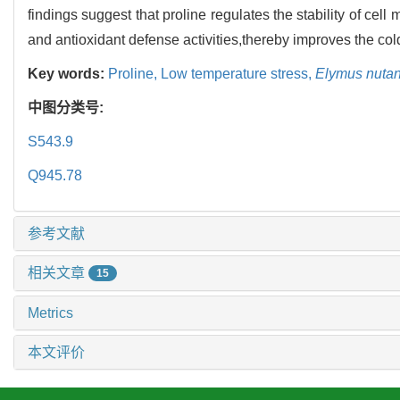
findings suggest that proline regulates the stability of ce
and antioxidant defense activities,thereby improves the col
Key words:
Proline,
Low temperature stress,
Elymus nuta
中图分类号:
S543.9
Q945.78
参考文献
相关文章
15
Metrics
本文评价