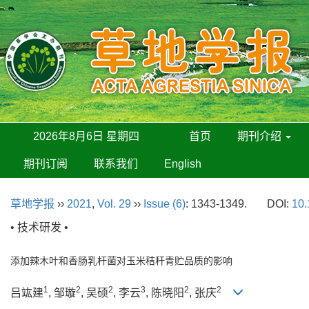
2026年8月6日 星期四
首页
期刊介绍
期刊订阅
联系我们
English
草地学报
››
2021
,
Vol. 29
››
Issue (6)
: 1343-1349.
DOI:
10.
• 技术研发 •
添加辣木叶和香肠乳杆菌对玉米秸秆青贮品质的影响
1
2
2
3
2
2
吕竑建
, 邹璇
, 吴硕
, 李云
, 陈晓阳
, 张庆