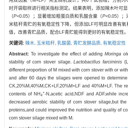
用双因素（M×LF）完全随机设计，共6个试验组，分别为CK，2
时开袋取样进行相关指标测定。结果表明，添加辣木叶可显
（
P
<0.05）；显著增加粗蛋白质和乳酸含量（
P
<0.05
米秸秆青贮的有氧稳定性下降，但添加LF可明显改善有
值，改善青贮品质，配合LF青贮能得到更好的有氧稳定性
关键词:
辣木,
玉米秸秆,
乳酸菌,
青贮发酵品质,
有氧稳定性
Abstract:
To investigate the effect of adding
Moringa ole
stability of corn stover silage.
Lactobacillus farciminis
(L
different proportion of M mixed with corn stover with or wi
and after 60 days the silages were opened to determine a
CK,20%M,40%M,CK+LF,20%M+LF and 40%M+LF. The results
+
contents of NH
-N,acetic acid,NDF and ADF,while incre
4
decreased aerobic stability of corn stover silage,but th
proteins,and could improved the nutrition and quality of co
corn stover silage mixed with M.