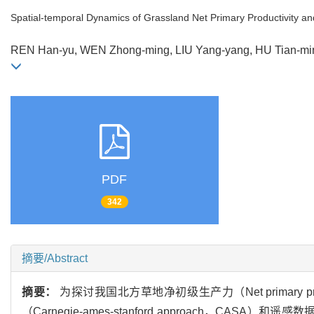
Spatial-temporal Dynamics of Grassland Net Primary Productivity and
REN Han-yu, WEN Zhong-ming, LIU Yang-yang, HU Tian-
PDF
342
摘要/Abstract
摘要：
为探讨我国北方草地净初级生产力（Net primary 
（Carnegie-ames-stanford approach，CA