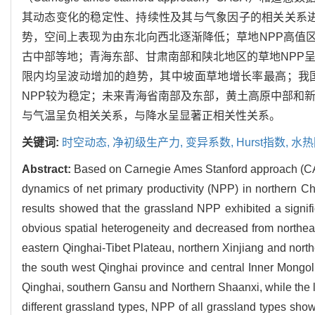
其动态变化的稳定性、持续性及其与气象因子的相关关系进行
势，空间上表现为由东北向西北逐渐降低；草地NPP高值
古中部等地；青海东部、甘肃南部和陕北地区的草地NPP呈
限内均呈波动增加的趋势，其中坡面草地增长率最高；我
NPP较为稳定；未来青海省南部及东部，黄土高原中部和新
与气温呈负相关关系，与降水呈显著正相关性关系。
关键词:
时空动态,
净初级生产力,
变异系数,
Hurst指数,
水热
Abstract:
Based on Carnegie Ames Stanford approach (CAS
dynamics of net primary productivity (NPP) in northern C
results showed that the grassland NPP exhibited a signifi
obvious spatial heterogeneity and decreased from northea
eastern Qinghai-Tibet Plateau, northern Xinjiang and nort
the south west Qinghai province and central Inner Mongol
Qinghai, southern Gansu and Northern Shaanxi, while the l
different grassland types, NPP of all grassland types show