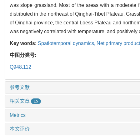
was slope grassland. Most of the areas with a moderate f
distributed in the northeast of Qinghai-Tibet Plateau. Gras
of Qinghai province, the central Loess Plateau and northern
was negatively correlated with temperature, and positively c
Key words:
Spatiotemporal dynamics,
Net primary product
中图分类号:
Q948.112
参考文献
相关文章
15
Metrics
本文评价