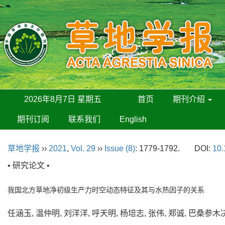
2026年8月7日 星期五
首页
期刊介绍
期刊订阅
联系我们
English
草地学报
››
2021
,
Vol. 29
››
Issue (8)
: 1779-1792.
DOI:
10.
• 研究论文 •
我国北方草地净初级生产力时空动态特征及其与水热因子的关系
任涵玉, 温仲明, 刘洋洋, 呼天明, 杨培志, 张伟, 郑诚, 巴桑参