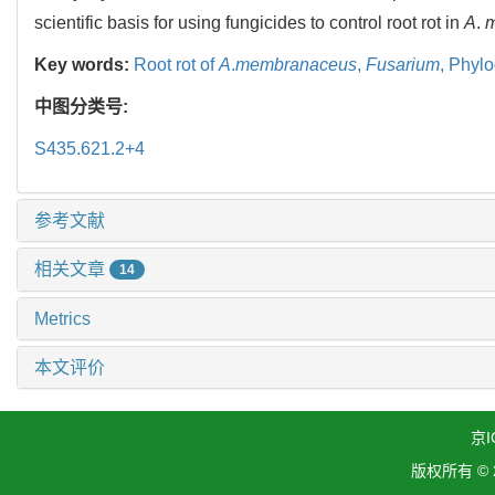
scientific basis for using fungicides to control root rot in
A
.
Key words:
Root rot of
A
.
membranaceus
,
Fusarium
,
Phylo
中图分类号:
S435.621.2+4
参考文献
相关文章
14
Metrics
本文评价
京I
版权所有 ©