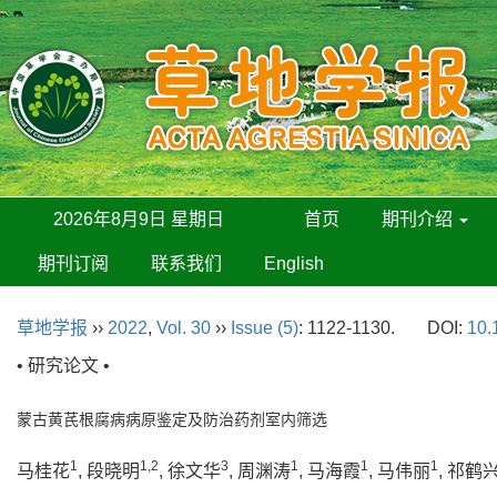
2026年8月9日 星期日
首页
期刊介绍
期刊订阅
联系我们
English
草地学报
››
2022
,
Vol. 30
››
Issue (5)
: 1122-1130.
DOI:
10.
• 研究论文 •
蒙古黄芪根腐病病原鉴定及防治药剂室内筛选
1
1,2
3
1
1
1
马桂花
, 段晓明
, 徐文华
, 周渊涛
, 马海霞
, 马伟丽
, 祁鹤