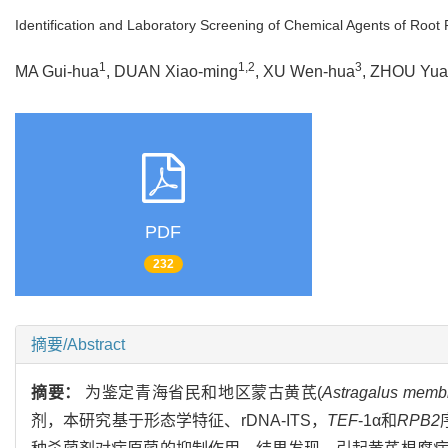
Identification and Laboratory Screening of Chemical Agents of Root
1
1,2
3
MA Gui-hua
, DUAN Xiao-ming
, XU Wen-hua
, ZHOU Yua
PDF
232
摘要/Abstract
摘要：
为鉴定青海省民和地区蒙古黄芪(
Astragalus memb
剂，本研究基于形态学特征、rDNA-ITS，
TEF
-1α和
RPB2