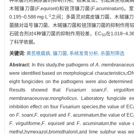
种杀菌剂对病原菌的抑制作用。结果发现，引起黄芪根腐病
木贼镰刀菌(
F
.
equiseti
)和锐顶镰刀菌(
F
.
acuminatum
)。
-1
0.195~0.588 mg·L
之间；多菌灵对腐皮镰刀菌、木贼镰刀
菌腈对逗号镰刀菌、木贼镰刀菌和锐顶镰刀菌的抑制作用较
石硫合剂对4种镰刀菌的抑制作用较差，EC
在1.018~4.36
50
了科学依据。
关键词:
黄芪根腐病,
镰刀菌,
系统发育分析,
杀菌剂筛选
Abstract:
In this study,the pathogens of
A
.
membranaceu
were identified based on morphological characteristics,rD
eight fungicides on the pathogens were also determined b
Results showed that
Fusarium soani
,
F
.
virgulifo
membranaceus
var.
mongholicus
. Laboratory fungicide e
inhibition effect on four
Fusarium
species,the value of EC
on
F
.
soani
,
F
.
equiseti
and
F
.
acuminatum
,the value of EC
F
.
virguliforme
,
F
.
equiseti
and
F
.
acuminatum
,the value 
methyl,hymexazol,bromothalonil,and lime sulphur was wo