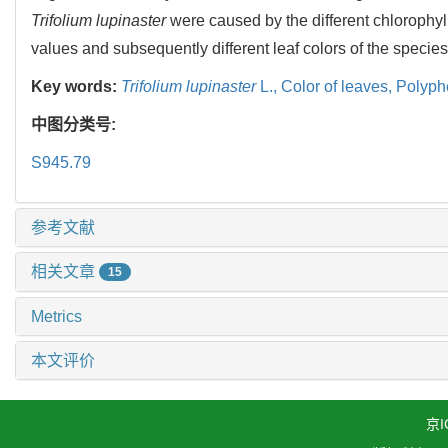
Trifolium lupinaster
were caused by the different chlorophyll
values and subsequently different leaf colors of the species
Key words:
Trifolium lupinaster
L.,
Color of leaves,
Polyph
中图分类号:
S945.79
参考文献
相关文章
15
Metrics
本文评价
京I