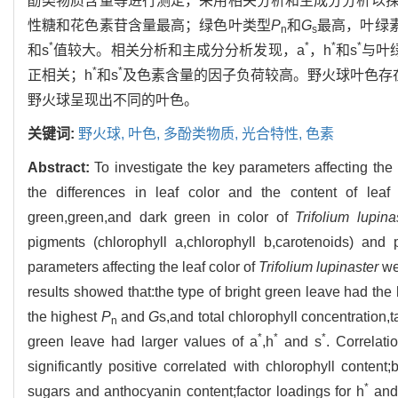
酚类物质含量等进行测定，采用相关分析和主成分分析以
性糖和花色素苷含量最高；绿色叶类型
P
和
G
最高，叶绿
n
s
*
*
*
*
和s
值较大。相关分析和主成分分析发现，a
，h
和s
与叶
*
*
正相关；h
和s
及色素含量的因子负荷较高。野火球叶色存
野火球呈现出不同的叶色。
关键词:
野火球,
叶色,
多酚类物质,
光合特性,
色素
Abstract:
To investigate the key parameters affecting the 
the differences in leaf color and the content of leaf
green,green,and dark green in color of
Trifolium lupina
pigments (chlorophyll a,chlorophyll b,carotenoids) and
parameters affecting the leaf color of
Trifolium lupinaster
we
results showed that:the type of bright green leave had the
the highest
P
and
G
s,and total chlorophyll concentration,t
n
*
*
*
green leave had larger values of a
,h
and s
. Correlat
significantly positive correlated with chlorophyll content;
*
sugars and anthocyanin content;factor loadings for h
and