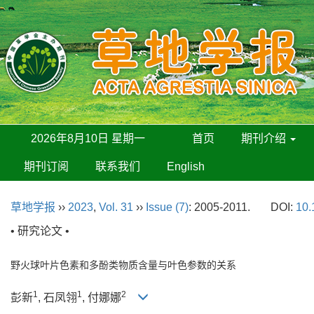
2026年8月10日 星期一
首页
期刊介绍
期刊订阅
联系我们
English
草地学报
››
2023
,
Vol. 31
››
Issue (7)
: 2005-2011.
DOI:
10.
• 研究论文 •
野火球叶片色素和多酚类物质含量与叶色参数的关系
1
1
2
彭新
, 石凤翎
, 付娜娜