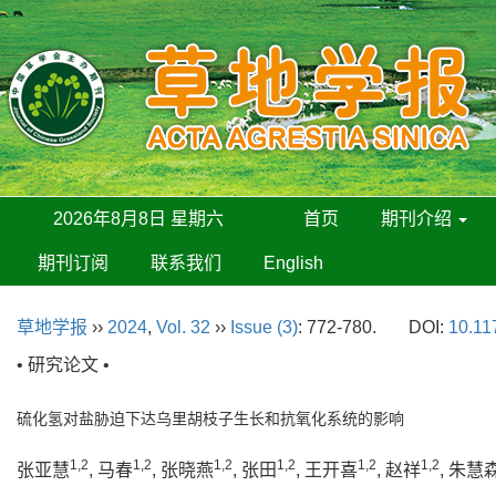
2026年8月8日 星期六
首页
期刊介绍
期刊订阅
联系我们
English
草地学报
››
2024
,
Vol. 32
››
Issue (3)
: 772-780.
DOI:
10.11
• 研究论文 •
硫化氢对盐胁迫下达乌里胡枝子生长和抗氧化系统的影响
1,2
1,2
1,2
1,2
1,2
1,2
张亚慧
, 马春
, 张晓燕
, 张田
, 王开喜
, 赵祥
, 朱慧