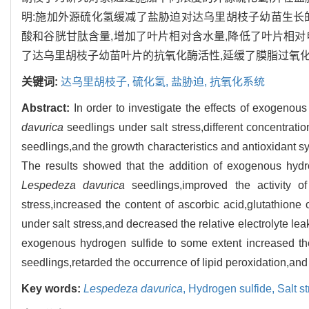
明:施加外源硫化氢缓减了盐胁迫对达乌里胡枝子幼苗生长
酸和谷胱甘肽含量,增加了叶片相对含水量,降低了叶片相
了达乌里胡枝子幼苗叶片的抗氧化酶活性,延缓了膜脂过氧
关键词:
达乌里胡枝子,
硫化氢,
盐胁迫,
抗氧化系统
Abstract:
In order to investigate the effects of exogeno
davurica
seedlings under salt stress,different concentrat
seedlings,and the growth characteristics and antioxidant s
The results showed that the addition of exogenous hydro
Lespedeza davurica
seedlings,improved the activity o
stress,increased the content of ascorbic acid,glutathione 
under salt stress,and decreased the relative electrolyte l
exogenous hydrogen sulfide to some extent increased the
seedlings,retarded the occurrence of lipid peroxidation,and
Key words:
Lespedeza davurica
,
Hydrogen sulfide,
Salt s