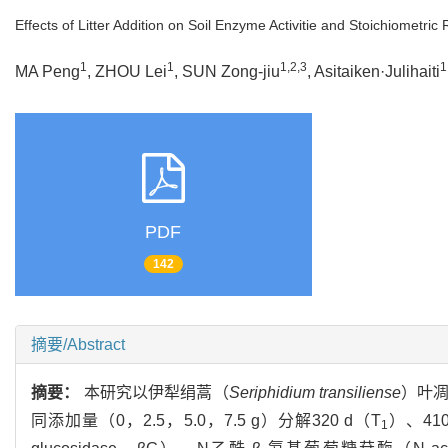
Effects of Litter Addition on Soil Enzyme Activitie and Stoichiometri
1
1
1,2,3
1
MA Peng
, ZHOU Lei
, SUN Zong-jiu
, Asitaiken·Julihaiti
PDF
142
摘要/Abstract
摘要：
本研究以伊犁绢蒿（
Seriphidium transiliense
）叶
同添加量（0，2.5，5.0，7.5 g）分解320 d（T
）、410
1