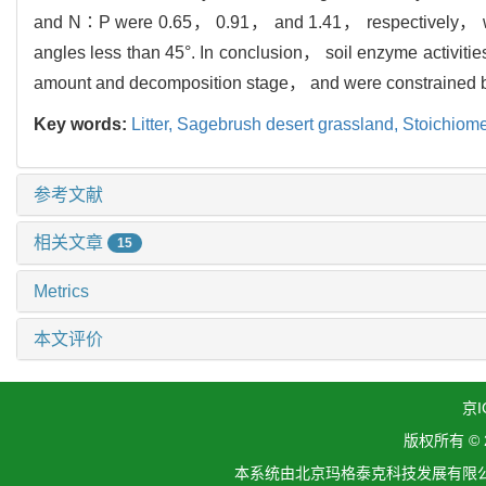
and N∶P were 0.65， 0.91， and 1.41， respectively， wi
angles less than 45°. In conclusion， soil enzyme activities 
amount and decomposition stage， and were constrained by s
Key words:
Litter,
Sagebrush desert grassland,
Stoichiomet
参考文献
相关文章
15
Metrics
本文评价
京I
版权所有 ©
本系统由北京玛格泰克科技发展有限公司设计开