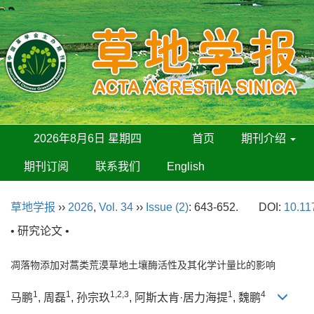
2026年8月6日 星期四
首页
期刊介绍
期刊订阅
联系我们
English
草地学报
››
2026
,
Vol. 34
››
Issue (2)
: 643-652.
DOI:
10.11
• 研究论文 •
凋落物添加对蒿类荒漠草地土壤酶活性及其化学计量比的影响
1
1
1,2,3
1
4
马鹏
, 周磊
, 孙宗玖
, 阿斯太肯·居力海提
, 魏鹏