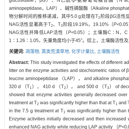
glucosidase，βG）、N乙酰-β-氨基葡萄糖苷酶（N acet
aminopeptidase，LAP）、碱性磷酸酶（Alkaline
物分解时间的推移递减，其中5.0 g处理在T
阶段βG活性
2
NAG活性显著高于T
、T
阶段19.19%，19.10%（
P
<0
2
3
NAG活性并降低LAP活性（
P
<0.05）；土壤酶C∶N、C
1∶1.26∶1.05，矢量角度均小于45°。综上，土壤
关键词:
凋落物,
蒿类荒漠草地,
化学计量比,
土壤酶活性
Abstract:
This study investigated the effects of differen
litter on the enzyme activities and stoichiometric ra
leucine aminopeptidase （LAP）， and alkaline phosphatas
320 d （T
）， 410 d （T
）， and 500 d （T
） of deco
1
2
3
showed that enzyme activities generally decreased over 
treatment at T
was significantly higher than that at T
and 
2
1
in the 7.5 g treatment at T
was significantly higher than t
1
Enzyme activities initially decreased and then increased wi
enhanced NAG activity while reducing LAP activity （
P
<0.