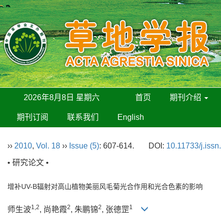
2026年8月8日 星期六
首页
期刊介绍
期刊订阅
联系我们
English
››
2010
,
Vol. 18
››
Issue (5)
: 607-614.
DOI:
10.11733/j.iss
• 研究论文 •
增补UV-B辐射对高山植物美丽风毛菊光合作用和光合色素的影响
1,2
2
2
1
师生波
, 尚艳霞
, 朱鹏锦
, 张德罡