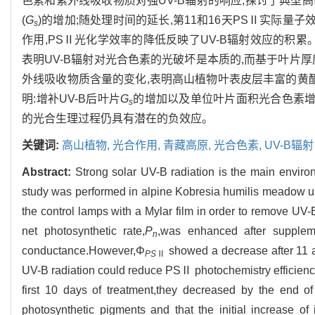
色素和紫外线吸收物质对强UV-B辐射的响应,探讨了典型高山
(
G
)的增加;随处理时间的延长,第11和16天PSⅡ实际量子效
s
作用,PSⅡ光化学效率的降低反映了UV-B辐射效应的积
表明UV-B辐射对光合色素的光破坏是本质的,而基于叶片
外线吸收物质含量的变化,表明高山植物叶表皮层丰富的黄酮
明:增补UV-B后叶片
G
的增加以及单位叶片面积光合色素
s
的光合生理过程仍具有潜在的负效应。
关键词:
高山植物,
光合作用,
青藏高原,
光合色素,
UV-B辐射
Abstract:
Strong solar UV-B radiation is the main enviro
study was performed in alpine Kobresia humilis meadow us
the control lamps with a Mylar film in order to remove UV
net photosynthetic rate,
P
,was enhanced after suppleme
n
conductance.However,Φ
showed a decrease after 11 a
PS
Ⅱ
UV-B radiation could reduce PSⅡ photochemistry efficiency
first 10 days of treatment,they decreased by the end o
photosynthetic pigments and that the initial increase of