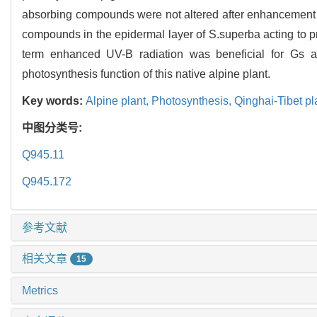
absorbing compounds were not altered after enhancement of
compounds in the epidermal layer of S.superba acting to p
term enhanced UV-B radiation was beneficial for Gs and
photosynthesis function of this native alpine plant.
Key words:
Alpine plant,
Photosynthesis,
Qinghai-Tibet p
中图分类号:
Q945.11
Q945.172
参考文献
相关文章
15
Metrics