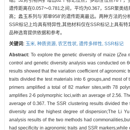
组。32对引物共扩增出82个标记位点，多态性位点78个，多
遗传距离在0.057～0.781之间，平均为0.367，S
高；蠡玉系列与'郑单958’的遗传距离最远。两种方法的
SSR标记上均具有特异性,其他材料仅在SSR标记上具有
品种选育提供依据和参考。
关键词:
玉米,
种质资源,
农艺性状,
遗传多样性,
SSR标记
Abstract:
To explore the genetic diversity of maize (
Zea 
control and genetic diversity analysis was conducted o
results showed that the variation coefficient of agronomic 
traits divided the test materials into 6 groups,and most o
primers amplified a total of 82 marker sites,with 78 pol
amplifies 2-6 polymorphic loci,with an average of 2.56. Th
average of 0.367. The SSR clustering results divided the t
diversity and the highest degree of dispersion;The Li Y
analysis results of the two methods had commonalities,but
had specificity in agronomic traits and SSR markers,while 