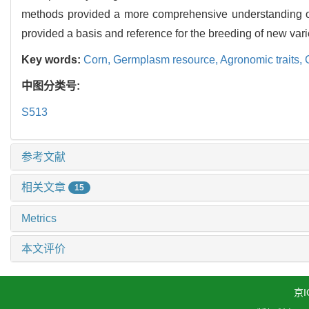
methods provided a more comprehensive understanding o
provided a basis and reference for the breeding of new vari
Key words:
Corn,
Germplasm resource,
Agronomic traits,
中图分类号:
S513
参考文献
相关文章
15
Metrics
本文评价
京I