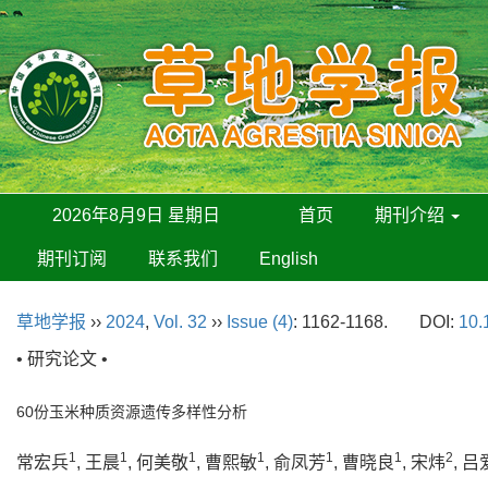
2026年8月9日 星期日
首页
期刊介绍
期刊订阅
联系我们
English
草地学报
››
2024
,
Vol. 32
››
Issue (4)
: 1162-1168.
DOI:
10.
• 研究论文 •
60份玉米种质资源遗传多样性分析
1
1
1
1
1
1
2
常宏兵
, 王晨
, 何美敬
, 曹熙敏
, 俞凤芳
, 曹晓良
, 宋炜
, 