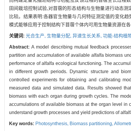
而构建定量化描述结构与功能互反馈过程的苜蓿生长过程数
田间栽培控制试验,对苜蓿的形态结构与生物量进行动态测
比较。结果表明:各器官生物量与几何特征测定值的变化趋
模式能够应用于控制结构下苜蓿个体内可用生物量资源在各
关键词:
光合生产,
生物量分配,
异速生长关系,
功能-结构植
Abstract:
A model describing mutual feedback processes 
partition and accumulation of available alfalfa biomass und
performance of alfalfa ecological functioning. The accu
in different growth periods. Dynamic structure and b
controlled experiments for obtaining and calibrating 
measured data and simulated data. Results showed tha
biomass with each organ during growth cycles. The model 
accumulations of available biomass at the organ level in co
understand growth processes and yield predictions of alfalfa 
Key words:
Photosynthesis,
Biomass partitioning,
Allometr