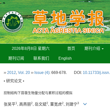
2026年8月8日 星期六
首页
期刊介绍
期刊订阅
联系我们
English
››
2012
,
Vol. 20
››
Issue (4)
: 669-678.
DOI:
10.11733/j.iss
• 研究论文 •
控制结构下苜蓿生物量分配与累积过程的模拟
1
2
2
2
3
张吴平
, 高燕丽
, 岳文斌
, 董宽虎
, 刘建宁