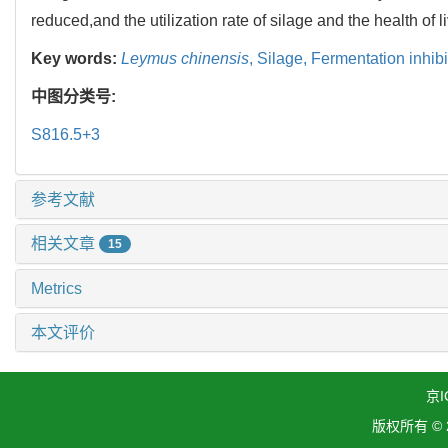
reduced,and the utilization rate of silage and the health of
Key words:
Leymus chinensis
,
Silage,
Fermentation inhibi
中图分类号:
S816.5+3
参考文献
相关文章
15
Metrics
本文评价
京I
版权所有 ©