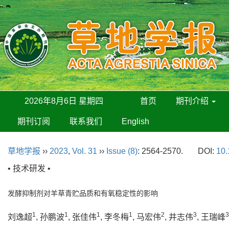
2026年8月6日 星期四
首页
期刊介绍
期刊订阅
联系我们
English
草地学报
››
2023
,
Vol. 31
››
Issue (8)
: 2564-2570.
DOI:
10.
• 技术研发 •
发酵抑制剂对羊草青贮品质和有氧稳定性的影响
1
1
1
1
2
3
3
刘逸超
, 孙鹏波
, 张佳伟
, 李冬梅
, 马宏伟
, 井志伟
, 王瑞峰