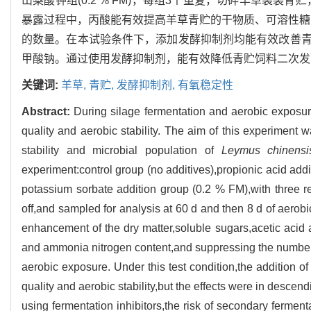
山梨酸钾组(0.2 % FM)，每组3个重复，切碎羊草袋装
暴露过程中，丙酸能有效提高羊草青贮的干物质、可溶性糖
的数量。在本试验条件下，添加发酵抑制剂均能有效改善
甲酸钠。通过使用发酵抑制剂，能有效降低青贮饲料二次发
关键词:
羊草,
青贮,
发酵抑制剂,
有氧稳定性
Abstract:
During silage fermentation and aerobic exposure
quality and aerobic stability. The aim of this experiment wa
stability and microbial population of
Leymus chinensi
experiment:control group (no additives),propionic acid ad
potassium sorbate addition group (0.2 % FM),with three r
off,and sampled for analysis at 60 d and then 8 d of aerobi
enhancement of the dry matter,soluble sugars,acetic acid 
and ammonia nitrogen content,and suppressing the number o
aerobic exposure. Under this test condition,the addition of 
quality and aerobic stability,but the effects were in desce
using fermentation inhibitors,the risk of secondary ferment