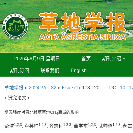
2026年8月9日 星期日
首页
期刊介绍
期刊订阅
联系我们
English
草地学报
››
2024
,
Vol. 32
››
Issue (1)
: 113-120.
DOI:
10.11
• 研究论文 •
增温强度对晋北赖草草地CH
通量的影响
4
1,2,3
1,2,3
1,2,3
1,2,3
1,2,3
彭洁
, 卢英帅
, 齐志远
, 燕学东
, 武帅楷
, 郝杰