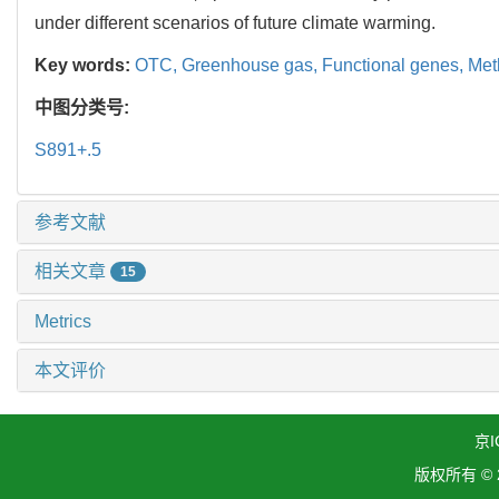
under different scenarios of future climate warming.
Key words:
OTC,
Greenhouse gas,
Functional genes,
Met
中图分类号:
S891+.5
参考文献
相关文章
15
Metrics
本文评价
京I
版权所有 ©