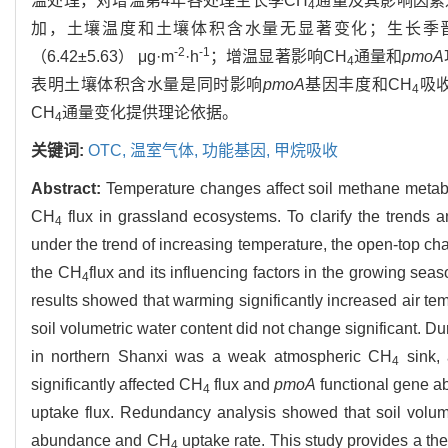
温处理，对增温第4年各处理生长季CH
通量及其影响因素
4
加，土壤温度和土壤体积含水量无显著变化；生长季
-2
-1
（6.42±5.63） μg·m
·h
；增温显著影响CH
通量和
pmoA
4
表明土壤体积含水量是同时影响
pmoA
基因丰度和CH
吸
4
CH
通量变化提供理论依据。
4
关键词:
OTC,
温室气体,
功能基因,
甲烷吸收
Abstract:
Temperature changes affect soil methane metabol
CH
flux in grassland ecosystems. To clarify the trends
4
under the trend of increasing temperature, the open-top c
the CH
flux and its influencing factors in the growing se
4
results showed that warming significantly increased air tem
soil volumetric water content did not change significant. 
in northern Shanxi was a weak atmospheric CH
sink, 
4
significantly affected CH
flux and
pmoA
functional gene a
4
uptake flux. Redundancy analysis showed that soil volumet
abundance and CH
uptake rate. This study provides a the
4