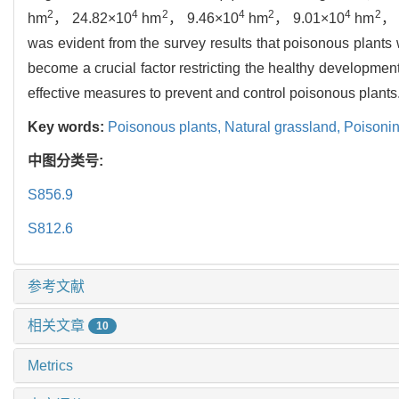
2
4
2
4
2
4
2
hm
， 24.82×10
hm
， 9.46×10
hm
， 9.01×10
hm
， 
was evident from the survey results that poisonous plants
become a crucial factor restricting the healthy development
effective measures to prevent and control poisonous plants
Key words:
Poisonous plants,
Natural grassland,
Poisonin
中图分类号:
S856.9
S812.6
参考文献
相关文章
10
Metrics