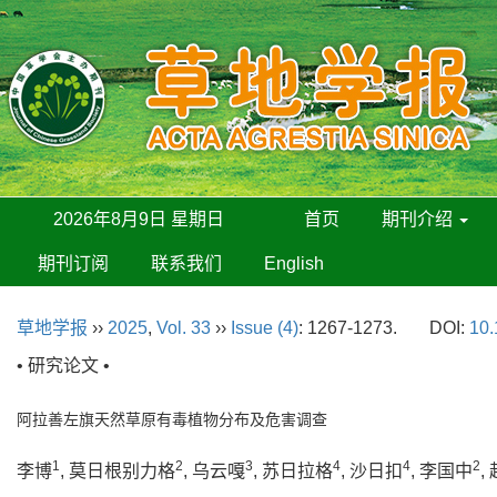
2026年8月9日 星期日
首页
期刊介绍
期刊订阅
联系我们
English
草地学报
››
2025
,
Vol. 33
››
Issue (4)
: 1267-1273.
DOI:
10.
• 研究论文 •
阿拉善左旗天然草原有毒植物分布及危害调查
1
2
3
4
4
2
李博
, 莫日根别力格
, 乌云嘎
, 苏日拉格
, 沙日扣
, 李国中
,