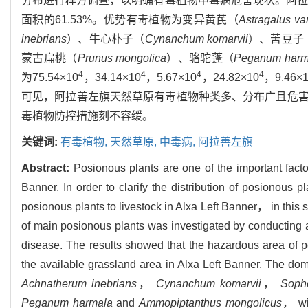
分布进行样方调查，以明确有毒植物中毒病危害现状。阿拉善左
面积的61.53%。优势有毒植物为变异黄芪（
Astragalus var
inebrians
）、牛心朴子（
Cynanchum komarvii
）、苦豆子
蒙古扁桃（
Prunus mongolica
）、骆驼蓬（
Peganum harm
4
4
4
4
为75.54×10
，34.14×10
，5.67×10
，24.82×10
，9.46×
可见，阿拉善左旗天然草原有毒植物种类多、分布广且危
毒植物防控措施刻不容缓。
关键词:
有毒植物,
天然草原,
中毒病,
阿拉善左旗
Abstract:
Posionous plants are one of the important facto
Banner. In order to clarify the distribution of posionous 
posionous plants to livestock in Alxa Left Banner， in this 
of main posionous plants was investigated by conducting a 
disease. The results showed that the hazardous area of 
the available grassland area in Alxa Left Banner. The do
Achnatherum inebrians
，
Cynanchum komarvii
，
Soph
Peganum harmala
and
Ammopiptanthus mongolicus
， wit