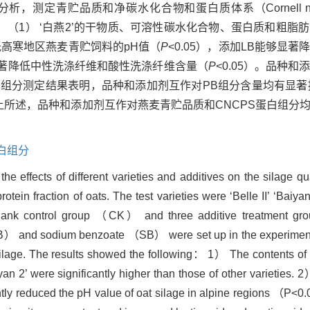
析，测定青贮品质和净碳水化合物和蛋白质体系（Cornell net car
。结果表明：（1） ‘白燕2’的干物质、可溶性碳水化合物、蛋白质和粗
高寒地区燕麦青贮饲料的pH值（
P
<0.05），添加LB能够显
能显著降低中性洗涤纤维和酸性洗涤纤维含量（
P
<0.05）。品种
S蛋白组分测定结果表明，品种和添加剂互作对PB组分含量均有显
。综上所述，品种和添加剂互作对燕麦青贮品质和CNCPS蛋白组分
蛋白组分
he effects of different varieties and additives on the silage qu
n fraction of oats. The test varieties were ‘Belle II’ ‘Baiya
 blank control group （CK） and three additive treatment gr
 and sodium benzoate （SB） were set up in the experimen
silage. The results showed the following： 1） The contents of
n 2’ were significantly higher than those of other varieties.
ntly reduced the pH value of oat silage in alpine regions （P<0