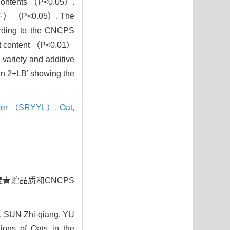
d contents （P<0.05）.
 （ADF） （P<0.05）. The
ording to the CNCPS
ent content （P<0.01）
variety and additive
an 2+LB’ showing the
 River （SRYYL）,
Oat,
燕麦青贮品质和CNCPS
, SUN Zhi-qiang, YU
ions of Oats in the