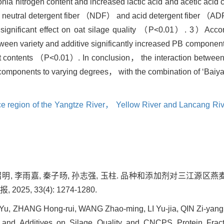
ia nitrogen content and increased lactic acid and acetic aci
ts of neutral detergent fiber （NDF） and acid detergent fiber
 a significant effect on oat silage quality （P<0.01）. 3）Acc
tween variety and additive significantly increased PB compon
 contents （P<0.01）. In conclusion， the interaction between 
components to varying degrees， with the combination of ‘Baiy
urce region of the Yangtze River， Yellow River and Lancang
王召明, 李雨嘉, 秦子旸, 孙志强, 玉柱. 品种和添加剂对三江源区
025, 33(4): 1274-1280.
, ZHANG Hong-rui, WANG Zhao-ming, LI Yu-jia, QIN Zi-yang
es and Additives on Silage Quality and CNCPS Protein Fract