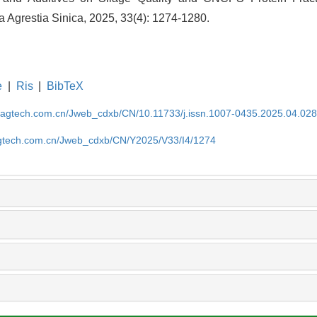
a Agrestia Sinica, 2025, 33(4): 1274-1280.
e
|
Ris
|
BibTeX
magtech.com.cn/Jweb_cdxb/CN/10.11733/j.issn.1007-0435.2025.04.02
gtech.com.cn/Jweb_cdxb/CN/Y2025/V33/I4/1274