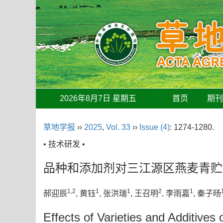
2026年8月7日 星期五
首页
期
草地学报
››
2025
,
Vol. 33
››
Issue (4)
: 1274-1280.
• 技术研发 •
品种和添加剂对三江源区燕麦青贮
1,2
1
1
2
1
郝迎辰
, 黄钰
, 张洪瑞
, 王召明
, 李雨嘉
, 秦子旸
Effects of Varieties and Additive