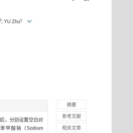
3
1
, YU Zhu
摘要
参考文献
获后，分别设置空白对
相关文章
苯甲酸钠（Sodium