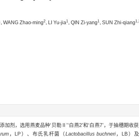
1
2
1
1
1,
, WANG Zhao-ming
, LI Yu-jia
, QIN Zi-yang
, SUN Zhi-qiang
加剂，选用燕麦品种‘贝勒Ⅱ’‘白燕2’和‘白燕7’，于抽穗期收
arum
，LP）、布氏乳杆菌（
Lactobacillus buchneri
，LB）及