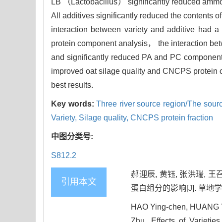
LB （Lactobacillus） significantly reduced ammon
All additives significantly reduced the conten
interaction between variety and additive had
protein component analysis， the interaction be
and significantly reduced PA and PC component
improved oat silage quality and CNCPS protein 
best results.
Key words:
Three river source region/The so
Variety,
Silage quality,
CNCPS protein fraction
中图分类号:
S812.2
郝迎辰, 黄钰, 张洪瑞, 
引用本文
蛋白组分的影响[J]. 草地学报, 2
HAO Ying-chen, HUANG Yu
Zhu. Effects of Varieti