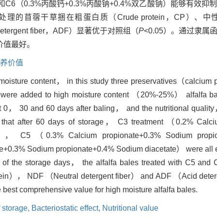
钠）和C6（0.3%丙酸钙+0.3%丙酸钠+0.4%双乙酸钠）能够有
苜蓿干草捆在粗蛋白质（Crude protein，CP）、中性洗
 detergent fiber，ADF）显著优于对照组（
P
<0.05）。通过隶
价值最好。
养价值
igh moisture content， in this study three preservatives（calciu
were added to high moisture content （20%-25%） alfalfa bal
 at 0， 30 and 60 days after baling， and the nutritional quali
d that after 60 days of storage， C3 treatment （0.2% Calc
e）， C5 （0.3% Calcium propionate+0.3% Sodium propi
.3% Sodium propionate+0.4% Sodium diacetate） were all effe
of the storage days， the alfalfa bales treated with C5 and C
in）， NDF （Neutral detergent fiber） and ADF （Acid deterge
best comprehensive value for high moisture alfalfa bales.
 storage,
Bacteriostatic effect,
Nutritional value