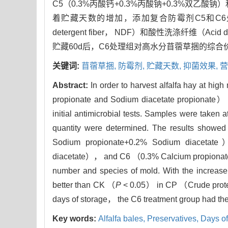
C5（0.3%丙酸钙+0.3%丙酸钠+0.3%双乙酸
着贮藏天数的增加，添加复合防霉剂C5和C6处理的
detergent fiber， NDF）和酸性洗涤纤维（Acid
贮藏60d后，C6处理组对高水分苜蓿草捆的综合
关键词:
苜蓿草捆,
防霉剂,
贮藏天数,
抑菌效果,
营
Abstract:
In order to harvest alfalfa hay at h
propionate and Sodium diacetate propionate） 
initial antimicrobial tests. Samples were taken
quantity were determined. The results showe
Sodium propionate+0.2% Sodium diacetat
diacetate）， and C6 （0.3% Calcium propionate+0
number and species of mold. With the increase 
better than CK （
P
< 0.05） in CP （Crude prote
days of storage， the C6 treatment group had the 
Key words:
Alfalfa bales,
Preservatives,
Days of