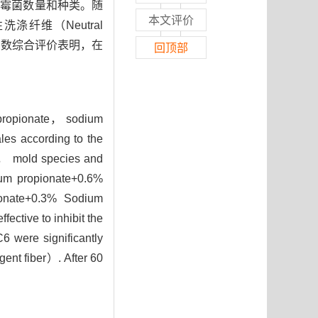
效抑制霉菌数量和种类。随
本文评价
涤纤维（Neutral
属函数综合评价表明，在
回顶部
m propionate， sodium
es according to the
ty， mold species and
ium propionate+0.6%
onate+0.3% Sodium
ctive to inhibit the
6 were significantly
nt fiber）. After 60