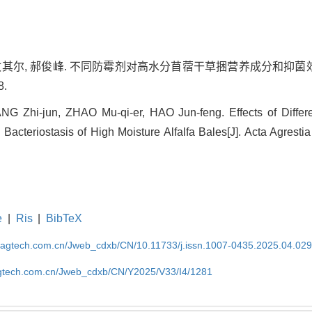
 赵牧其尔, 郝俊峰. 不同防霉剂对高水分苜蓿干草捆营养成分和抑菌效
8.
G Zhi-jun, ZHAO Mu-qi-er, HAO Jun-feng. Effects of Differe
Bacteriostasis of High Moisture Alfalfa Bales[J]. Acta Agrestia
e
|
Ris
|
BibTeX
magtech.com.cn/Jweb_cdxb/CN/10.11733/j.issn.1007-0435.2025.04.02
gtech.com.cn/Jweb_cdxb/CN/Y2025/V33/I4/1281