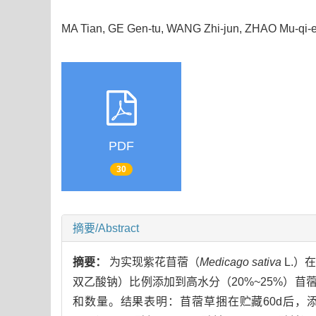
MA Tian, GE Gen-tu, WANG Zhi-jun, ZHAO Mu-qi
PDF
30
摘要/Abstract
摘要：
为实现紫花苜蓿（
Medicago sativa
L.）
双乙酸钠）比例添加到高水分（20%~25%）苜
和数量。结果表明：苜蓿草捆在贮藏60d后，添加