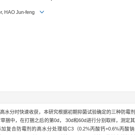
-er, HAO Jun-feng
在高水分时快速收获，本研究根据初期抑菌试验确定的三种防霉
蓿草捆中，在打捆之后的第0d， 30d和60d进行分别取样，测
复合防霉剂的高水分处理组C3（0.2%丙酸钙+0.6%丙酸钠+