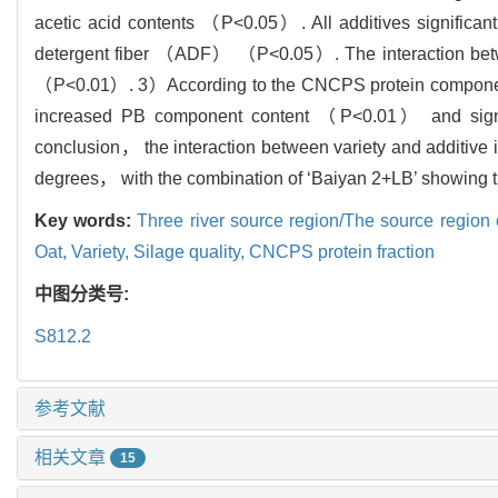
acetic acid contents （P<0.05）. All additives significa
detergent fiber （ADF） （P<0.05）. The interaction between
（P<0.01）. 3）According to the CNCPS protein component a
increased PB component content （P<0.01） and sign
conclusion， the interaction between variety and additive
degrees， with the combination of ‘Baiyan 2+LB’ showing th
Key words:
Three river source region/The source regi
Oat,
Variety,
Silage quality,
CNCPS protein fraction
中图分类号:
S812.2
参考文献
相关文章
15