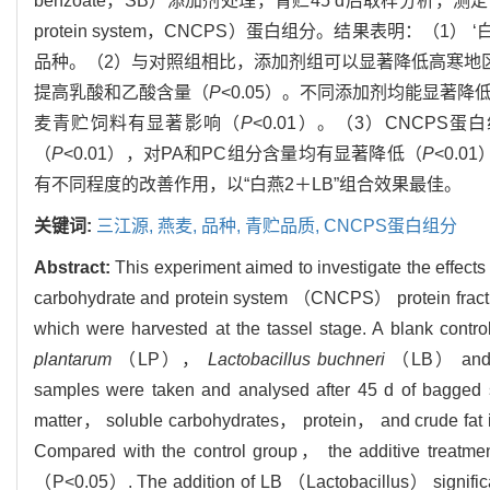
benzoate，SB）添加剂处理，青贮45 d后取样分析，测定青贮品
protein system，CNCPS）蛋白组分。结果表明：
品种。（2）与对照组相比，添加剂组可以显著降低高寒地
提高乳酸和乙酸含量（
P
<0.05）。不同添加剂均能显著
麦青贮饲料有显著影响（
P
<0.01）。（3）CNCP
（
P
<0.01），对PA和PC组分含量均有显著降低（
P
<0.
有不同程度的改善作用，以“白燕2＋LB”组合效果最佳。
关键词:
三江源,
燕麦,
品种,
青贮品质,
CNCPS蛋白组分
Abstract:
This experiment aimed to investigate the effects 
carbohydrate and protein system （CNCPS） protein fraction 
which were harvested at the tassel stage. A blank cont
plantarum
（LP），
Lactobacillus buchneri
（LB） and s
samples were taken and analysed after 45 d of bagged 
matter， soluble carbohydrates， protein， and crude fat in 
Compared with the control group， the additive treatment
（P<0.05）. The addition of LB （Lactobacillus） significa