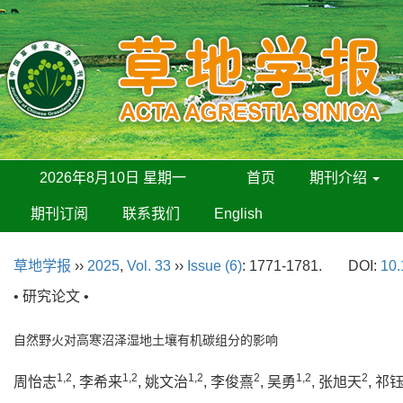
2026年8月10日 星期一
首页
期刊介绍
期刊订阅
联系我们
English
草地学报
››
2025
,
Vol. 33
››
Issue (6)
: 1771-1781.
DOI:
10.
• 研究论文 •
自然野火对高寒沼泽湿地土壤有机碳组分的影响
1,2
1,2
1,2
2
1,2
2
周怡志
, 李希来
, 姚文治
, 李俊熹
, 吴勇
, 张旭天
, 祁