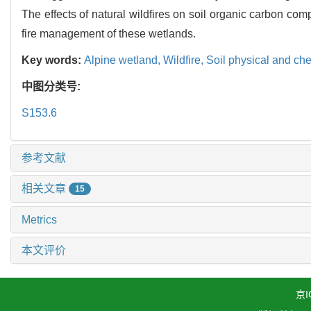
The effects of natural wildfires on soil organic carbon co
fire management of these wetlands.
Key words:
Alpine wetland,
Wildfire,
Soil physical and che
中图分类号:
S153.6
参考文献
相关文章
15
Metrics
本文评价
京I