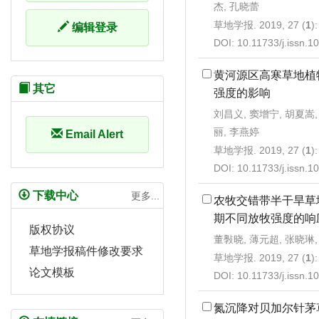
杰, 孔晓蕾
草地学报. 2019, 27 (
1
)
编辑登录
DOI:
10.11733/j.issn.
黄河源区高寒草地植
其它
强度的影响
刘昌义, 窦增宁, 胡夏嵩,
丽, 李燕婷
Email Alert
草地学报. 2019, 27 (
1
)
DOI:
10.11733/j.issn.
下载中心
更多...
农牧交错带半干旱草
期不同放牧强度的响
版权协议
董斅晓, 薄元超, 张晓琳,
草地学报稿件修改要求
草地学报. 2019, 27 (
1
)
论文模板
DOI:
10.11733/j.issn.
氮沉降对贝加尔针茅