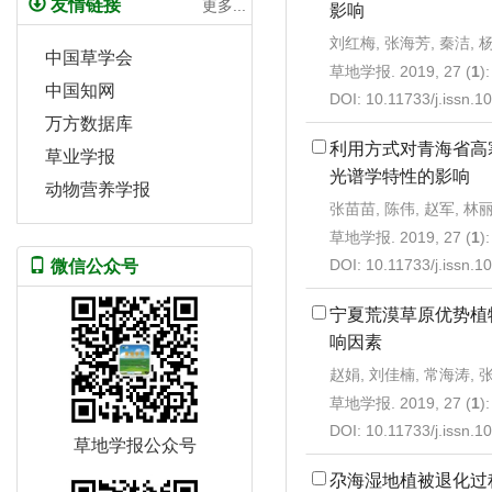
友情链接
更多...
影响
刘红梅, 张海芳, 秦洁, 
中国草学会
草地学报. 2019, 27 (
1
)
中国知网
DOI:
10.11733/j.issn.
万方数据库
利用方式对青海省高
草业学报
光谱学特性的影响
动物营养学报
张苗苗, 陈伟, 赵军, 林
草地学报. 2019, 27 (
1
)
DOI:
10.11733/j.issn.
微信公众号
宁夏荒漠草原优势植
响因素
赵娟, 刘佳楠, 常海涛, 
草地学报. 2019, 27 (
1
)
DOI:
10.11733/j.issn.
草地学报公众号
尕海湿地植被退化过