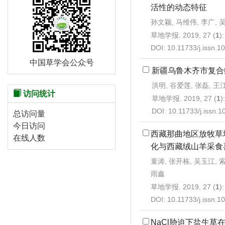
活性的动态特征
孙文颖, 马维伟, 李广, 
草地学报. 2019, 27 (
1
)
DOI:
10.11733/j.issn.
中国草学会公众号
新疆乌鲁木齐市复合
洪明, 谷爱莲, 张磊, 王
访问统计
草地学报. 2019, 27 (
1
)
DOI:
10.11733/j.issn.
总访问量
今日访问
西藏那曲地区放牧草
在线人数
化与西藏绒山羊采食
童涛, 张开栋, 吴玉江, 索
雨鑫
草地学报. 2019, 27 (
1
)
DOI:
10.11733/j.issn.
NaCl胁迫下盐生草