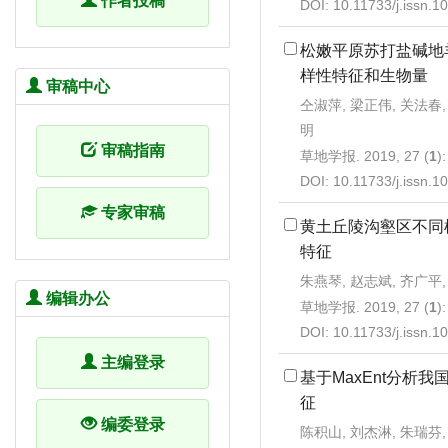
作者投稿
DOI:
10.11733/j.issn.
松嫩平原苏打盐碱地
样性特征和生物量
审稿中心
仝淑萍, 梁正伟, 关法春,
明
审稿指南
草地学报. 2019, 27 (
1
)
DOI:
10.11733/j.issn.
专家审稿
黄土丘陵沟壑区不同
特征
朱燕琴, 赵志斌, 齐广平
编辑办公
草地学报. 2019, 27 (
1
)
DOI:
10.11733/j.issn.
主编登录
基于MaxEnt分析
征
编委登录
陈积山, 刘杰淋, 朱瑞芬,