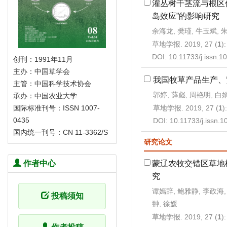
灌丛树干茎流与根区
岛效应”的影响研究
余海龙, 樊瑾, 牛玉斌, 
草地学报. 2019, 27 (
1
)
DOI:
10.11733/j.issn.
创刊：1991年11月
主办：中国草学会
我国牧草产品生产、
主管：中国科学技术协会
郭婷, 薛彪, 周艳明, 白
承办：中国农业大学
草地学报. 2019, 27 (
1
)
国际标准刊号：ISSN 1007-
0435
DOI:
10.11733/j.issn.
国内统一刊号：CN 11-3362/S
研究论文
蒙辽农牧交错区草地
作者中心
究
谭嫣辞, 鲍雅静, 李政海, 
投稿须知
翀, 徐媛
草地学报. 2019, 27 (
1
)