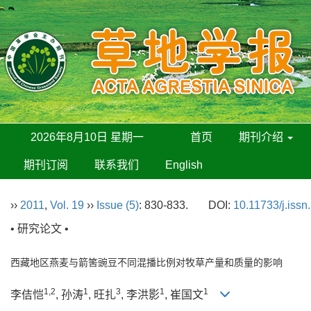
2026年8月10日 星期一
首页
期刊介绍
期刊订阅
联系我们
English
››
2011
,
Vol. 19
››
Issue (5)
: 830-833.
DOI:
10.11733/j.iss
• 研究论文 •
西藏地区燕麦与箭筈豌豆不同混播比例对牧草产量和质量的影响
1,2
1
3
1
1
李佶恺
, 孙涛
, 旺扎
, 李洪影
, 崔国文