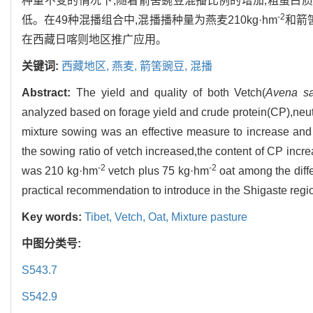
种量不变的情况下,随着箭筈豌豆混播比例的增加,粗蛋白质(C
-2
低。在49种混播组合中,混播播种量为燕麦210kg·hm
和箭筈
在西藏日喀则地区推广应用。
关键词:
西藏地区,
燕麦,
箭筈豌豆,
混播
Abstract:
The yield and quality of both Vetch(
Avena sa
analyzed based on forage yield and crude protein(CP),neut
mixture sowing was an effective measure to increase and 
the sowing ratio of vetch increased,the content of CP inc
-2
-2
was 210 kg·hm
vetch plus 75 kg·hm
oat among the differ
practical recommendation to introduce in the Shigaste regio
Key words:
Tibet,
Vetch,
Oat,
Mixture pasture
中图分类号:
S543.7
S542.9