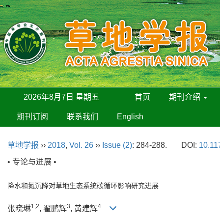
2026年8月7日 星期五
首页
期刊介绍
期刊订阅
联系我们
English
草地学报
››
2018
,
Vol. 26
››
Issue (2)
: 284-288.
DOI:
10.11
• 专论与进展 •
降水和氮沉降对草地生态系统碳循环影响研究进展
1,2
3
4
张晓琳
, 翟鹏辉
, 黄建辉